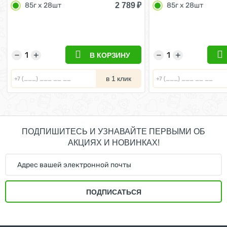
2 789
₽
85г х 28шт
85г х 28шт
возрасте от 4 до 12 месяцев в
возрасте от 4 до 1
Соусе (цена за упаковку) 85г х
Желе (цена за упак
28шт
28шт
−
+
−
+
В КОРЗИНУ
в 1 клик
ПОДПИШИТЕСЬ И УЗНАВАЙТЕ ПЕРВЫМИ ОБ
АКЦИЯХ И НОВИНКАХ!
ПОДПИСАТЬСЯ