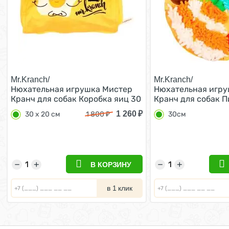
Mr.Kranch/
Mr.Kranch/
Нюхательная игрушка Мистер
Нюхательная игру
Кранч для собак Коробка яиц 30
Кранч для собак 
х 20 см
Итальяно 30см
1 260
₽
30 х 20 см
1 800
₽
30см
−
+
−
+
В КОРЗИНУ
в 1 клик