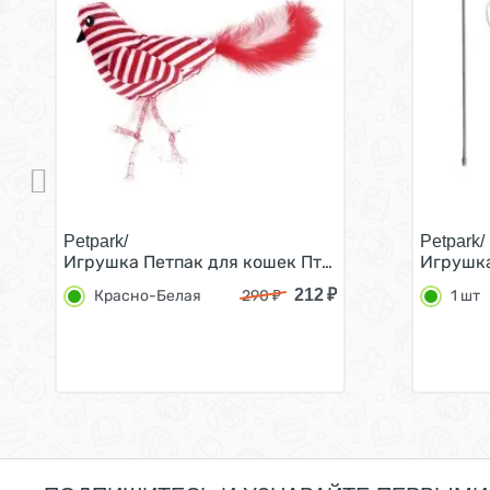
Petpark/
Petpark/
Игрушка Петпак для кошек Птичка с перьями 25 
Игрушка
212
₽
Красно-Белая
290
₽
1 шт