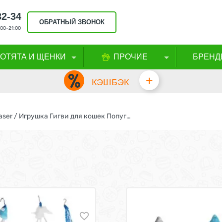
32-34
ОБРАТНЫЙ ЗВОНОК
00-21:00
КОТЯТА И ЩЕНКИ
ПРОЧИЕ
БРЕНД
+
КЭШБЭК
GiGwi Cat Melody Chaser / Игрушка Гигви для кошек Попугай со звуковым чипом