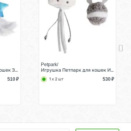
Petpark/
наконечников с кошачьей мятой 1 шт
шек Звездочки с перьями и лентами с кошачьей мятой 1 
Игрушка Петпарк для кошек Инопланетя
510
₽
530
₽
1 х 2 шт