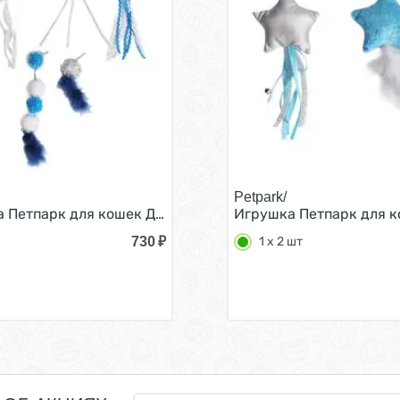
Petpark/
см Красно-Белая
 Петпарк для кошек Дразнилка космическая 5 сменных 
Игрушка Петпарк для ко
730
₽
1 х 2 шт