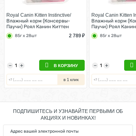
Royal Canin Kitten Instinctive/
Royal Canin Kitten In
Влажный корм (Консервы-
Влажный корм (Ко
Паучи) Роял Канин Киттен
Паучи) Роял Канин
Инстинктив для Котят в
Инстинктив для Ко
2 789
₽
85г х 28шт
85г х 28шт
возрасте от 4 до 12 месяцев в
возрасте от 4 до 1
Соусе (цена за упаковку) 85г х
Желе (цена за упак
28шт
28шт
−
+
−
+
В КОРЗИНУ
в 1 клик
ПОДПИШИТЕСЬ И УЗНАВАЙТЕ ПЕРВЫМИ ОБ
АКЦИЯХ И НОВИНКАХ!