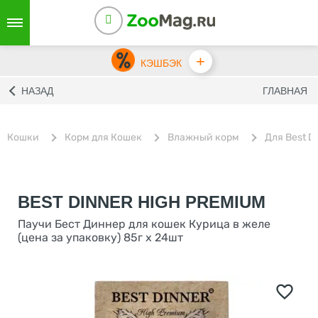
+
КЭШБЭК
НАЗАД
ГЛАВНАЯ
Кошки
Корм для Кошек
Влажный корм
Для Best D
BEST DINNER HIGH PREMIUM
Паучи Бест Диннер для кошек Курица в желе
(цена за упаковку) 85г х 24шт