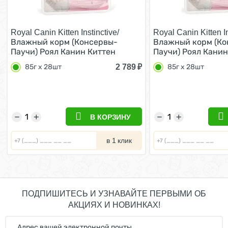
Royal Canin Kitten Instinctive/
Royal Canin Kitten In
Влажный корм (Консервы-
Влажный корм (Ко
Паучи) Роял Канин Киттен
Паучи) Роял Канин
Инстинктив для Котят в
Инстинктив для Ко
2 789
₽
85г х 28шт
85г х 28шт
возрасте от 4 до 12 месяцев в
возрасте от 4 до 1
Соусе (цена за упаковку) 85г х
Желе (цена за упак
28шт
28шт
−
+
−
+
В КОРЗИНУ
в 1 клик
ПОДПИШИТЕСЬ И УЗНАВАЙТЕ ПЕРВЫМИ ОБ
АКЦИЯХ И НОВИНКАХ!