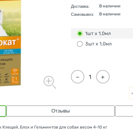
В наличии
Доставка:
В наличии
Самовывоз:
1шт х 1,0мл
3шт x 1,0мл
−
+
Отзывы
х Клещей, Блох и Гельминтов для собак весом 4-10 кг