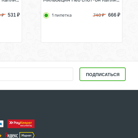
531
₽
666
₽
0
₽
1 пипетка
740
₽
ПОДПИСАТЬСЯ