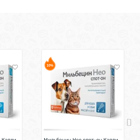
10%
2 шт
Капли антигельминтные для кошек и собак до 4 кг 1 пип
Мильбецин Нео спот-он Капли антигель