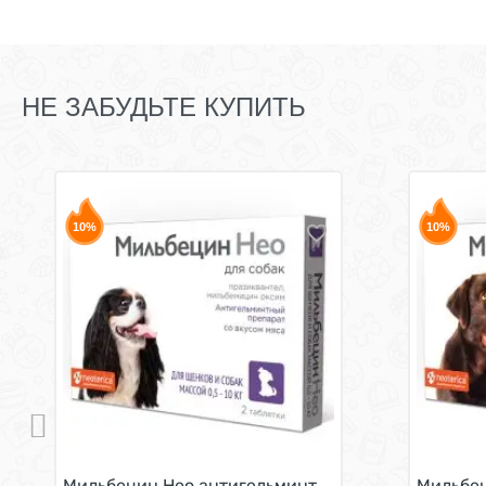
НЕ ЗАБУДЬТЕ КУПИТЬ
10%
10%
Мильбецин Нео антигельминтик для щенков и собак
Мильбец