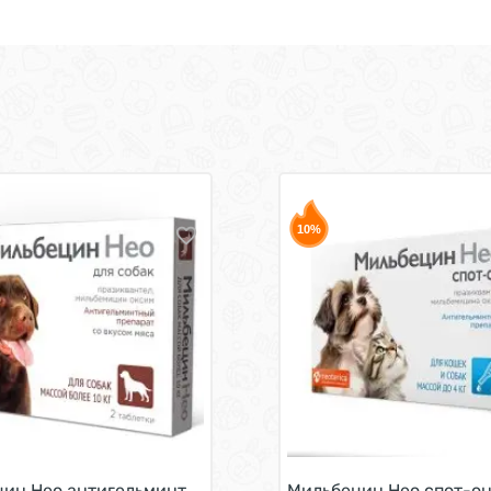
10%
 весом 0,5 - 10 кг 1 х 2 шт
ин Нео антигельминтик для собак весом более 10 кг 1 х 
Мильбецин Нео спот-он 