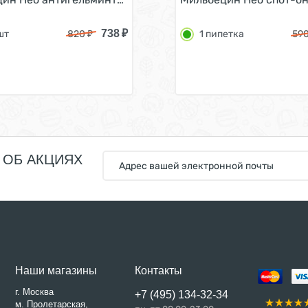
738
₽
 шт
820
₽
1 пипетка
59
 ОБ АКЦИЯХ
Наши магазины
Контакты
г. Москва
+7 (495) 134-32-34
м. Пролетарская,