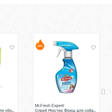
10%
Mr.Fresh Expert/
ем 40 шт
ля уборки фекалий Сменный рулон 20 шт
Спрей Мистер Фреш для собак Защита 