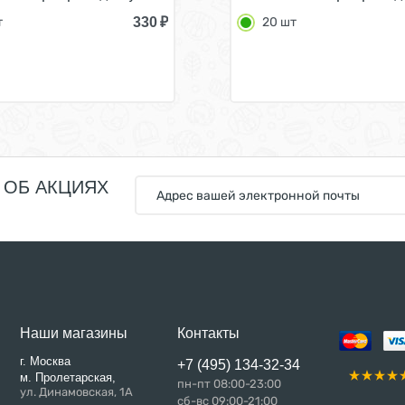
330
₽
т
20 шт
 ОБ АКЦИЯХ
Наши магазины
Контакты
г. Москва
+7 (495) 134-32-34
м. Пролетарская,
пн-пт 08:00-23:00
ул. Динамовская, 1А
сб-вс 09:00-21:00