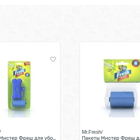
/
Mr.Fresh/
ля ветеринарных клиник 1 л
Мистер Фреш для уборки фекалий с Брелоком-держател
Пакеты Мистер Фреш д