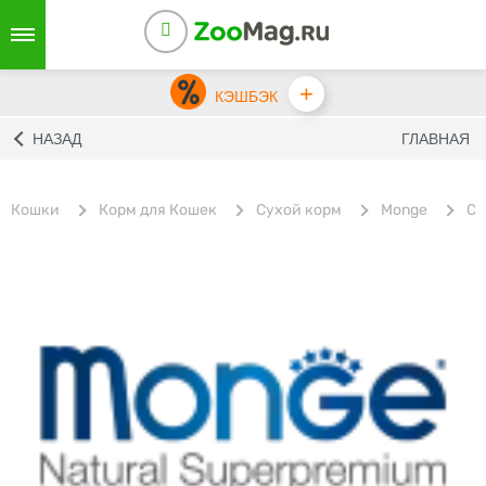
+
КЭШБЭК
НАЗАД
ГЛАВНАЯ
Кошки
Корм для Кошек
Сухой корм
Monge
Су