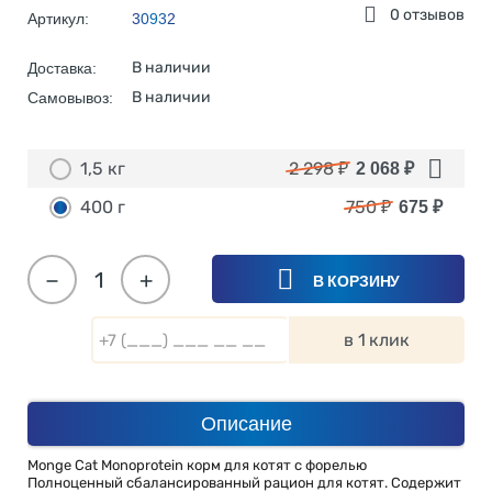
0 отзывов
Артикул:
30932
В наличии
Доставка:
В наличии
Самовывоз:
1,5 кг
2 298
₽
2 068
₽
400 г
750
₽
675
₽
−
+
В КОРЗИНУ
в 1 клик
Описание
Monge Cat Monoprotein корм для котят с форелью
Полноценный сбалансированный рацион для котят. Содержит