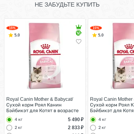
НЕ ЗАБУДЬТЕ КУПИТЬ
15%
15%
5.0
5.0
Royal Canin Mother & Babycat/
Royal Canin Mother 
Сухой корм Роял Канин
Сухой корм Роял 
Бэйбикэт для Котят в возрасте
Бэйбикэт для Котя
от 1 до 4 месяцев 4 кг
от 1 до 4 месяцев 4
5 490
₽
4 кг
4 кг
2 833
₽
2 кг
2 кг