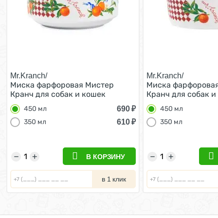
Mr.Kranch/
Mr.Kranch/
Миска фарфоровая Мистер
Миска фарфорова
Кранч для собак и кошек
Кранч для собак и
Апельсины Белая 450 мл
Апельсины Белая 
690
₽
450 мл
450 мл
610
₽
350 мл
350 мл
−
+
−
+
В КОРЗИНУ
в 1 клик