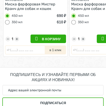
Миска фарфоровая Мистер
Миска фарфорова
Кранч для собак и кошек
Кранч для собак и
Апельсины Белая 450 мл
Апельсины Белая 
690
₽
450 мл
450 мл
610
₽
350 мл
350 мл
−
+
−
+
В КОРЗИНУ
в 1 клик
ПОДПИШИТЕСЬ И УЗНАВАЙТЕ ПЕРВЫМИ ОБ
АКЦИЯХ И НОВИНКАХ!
ПОДПИСАТЬСЯ