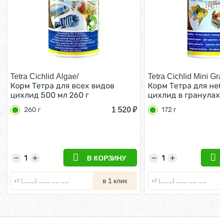
Tetra Cichlid Algae/
Tetra Cichlid Mini Gr
Корм Тетра для всех видов
Корм Тетра для н
цихлид 500 мл 260 г
цихлид в гранулах 
1 520
₽
260 г
172 г
−
+
−
+
В КОРЗИНУ
в 1 клик