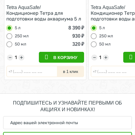
Tetra AquaSafe/
Tetra AquaSafe/
Кондиционер Тетра для
Кондиционер Тетр
подготовки воды аквариума 5 л
подготовки воды а
8 390
₽
5 л
5 л
930
₽
250 мл
250 мл
320
₽
50 мл
50 мл
−
+
−
+
В КОРЗИНУ
в 1 клик
ПОДПИШИТЕСЬ И УЗНАВАЙТЕ ПЕРВЫМИ ОБ
АКЦИЯХ И НОВИНКАХ!