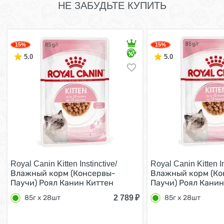
НЕ ЗАБУДЬТЕ КУПИТЬ
15%
15%
5.0
5.0
Royal Canin Kitten Instinctive/
Royal Canin Kitten In
Влажный корм (Консервы-
Влажный корм (Ко
Паучи) Роял Канин Киттен
Паучи) Роял Канин
Инстинктив для Котят в
Инстинктив для Ко
2 789
₽
85г х 28шт
85г х 28шт
возрасте от 4 до 12 месяцев в
возрасте от 4 до 1
Соусе (цена за упаковку) 85г х
Желе (цена за упак
28шт
28шт