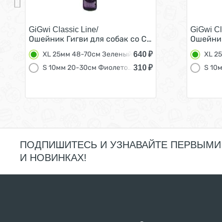
GiGwi Classic Line/
GiGwi Cl
Ошейник Гигви для собак со Светоотражающими
Ошейник
640
₽
XL 25мм 48-70см Зеленый
XL 2
310
₽
S 10мм 20-30см Фиолетовый
ПОДПИШИТЕСЬ И УЗНАВАЙТЕ ПЕРВЫМИ
И НОВИНКАХ!