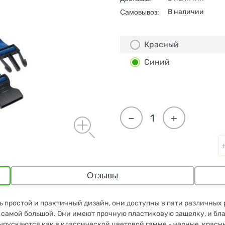
В наличии
Самовывоз:
Красный
Синий
−
+
Отзывы
 простой и практичный дизайн, они доступны в пяти различных 
о самой большой. Они имеют прочную пластиковую защелку, и б
ыпускаются как в классической цветовой гамме - черные, красные