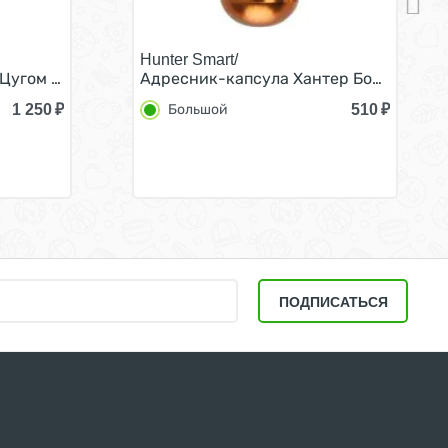
Hunter Smart/
25мм 48-70см Зеленый
 Цугом Хромированное покрытие 45см х 2,5мм
Адресник-капсула Хантер Большой
1 250
₽
510
₽
Большой
ПОДПИСАТЬСЯ