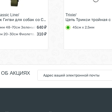
assic Line/
Trixie/
 полосками XL 25мм 48-70см Зеленый
 Гигви для собак со Светоотражающими полосками XL 
Цепь Трикси тройная с
640
₽
5мм 48-70см Зеленый
45см х 2,5мм
310
₽
S 10мм 20-30см Фиолетовый
 ОБ АКЦИЯХ