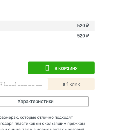
520
₽
520
₽
В КОРЗИНУ
в 1 клик
Характеристики
размерах, которые отлично подходят
лагодаря пластиковым скользящим пряжкам
 и синие, так и в новых цветах - розовый,