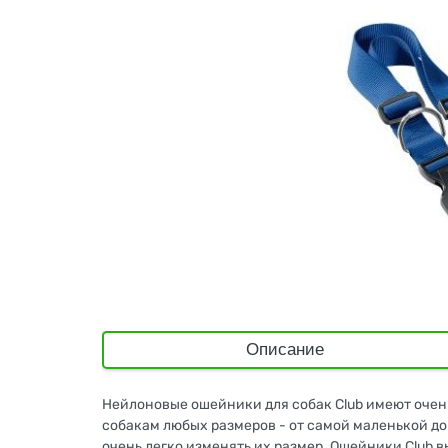
Описание
Нейлоновые ошейники для собак Club имеют очень
собакам любых размеров - от самой маленькой д
очень легко изменять их размер. Ошейники Club в