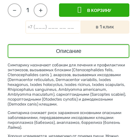
−
+
В КОРЗИНУ
в 1 клик
Описание
Симпарику назначают собакам для лечения и профилактики
энтомозов, вызываемых блохами (Ctenocephalides felis,
Ctenocephalides canis ), акарозов, вызываемых иксодовыми
(Dermacentor reticulatus, Dermacentor variabilis, Ixodes
hexagonus, Ixodes holocyclus, Ixodes ricinus, Ixodes scapularis,
Rhipicephalus sanguineus, Amblyomma americanum,
Amblyomma maculatum), саркоптоидными (Sarcoptes scabiei),
псороптоидными (Otodectes cynotis) и демодекозными
(Demodex canis) клещами.
Симпарика снижает риск заражения основными опасными
заболеваниями, передаваемыми иксодовыми клещами:
пироплазмоз (бабезиоз), анаплазмоз, боррелиоз (болезнь
Лайма).
Хорошо усваивается, независимо от приема пищи. Можно