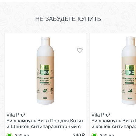
НЕ ЗАБУДЬТЕ КУПИТЬ
Vita Pro/
Vita Pro/
Биошампунь Вита Про для Котят
Биошампунь Вита 
и Щенков Антипаразитарный с
и кошек Антипара
маслом лаванды 250 мл
Универсальный с 
240
₽
250 мл
250 мл