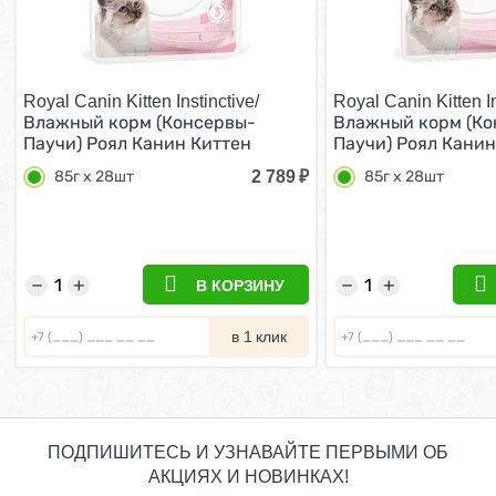
Royal Canin Kitten Instinctive/
Royal Canin Kitten In
Влажный корм (Консервы-
Влажный корм (Ко
Паучи) Роял Канин Киттен
Паучи) Роял Канин
Инстинктив для Котят в
Инстинктив для Ко
2 789
₽
85г х 28шт
85г х 28шт
возрасте от 4 до 12 месяцев в
возрасте от 4 до 1
Соусе (цена за упаковку) 85г х
Желе (цена за упак
28шт
28шт
−
+
−
+
В КОРЗИНУ
в 1 клик
ПОДПИШИТЕСЬ И УЗНАВАЙТЕ ПЕРВЫМИ ОБ
АКЦИЯХ И НОВИНКАХ!