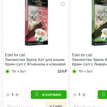
Edel for cat/
Edel for cat/
Лакомство Эдель Кэт для кошек
Лакомство Эдель К
Крем-суп с Ягненком и клюквой
Крем-суп с Ливер
(цена за упаковку, Россия) 15г х
и овощами (цена з
324
₽
15г х 5шт
15г х 5шт
5шт
Россия) 15г х 5шт
−
+
−
+
В КОРЗИНУ
в 1 клик