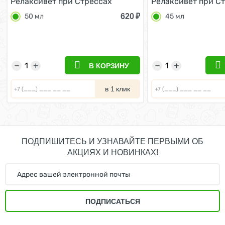
Релаксивет при Стрессах
Релаксивет при С
Страхах и Возбуждении у кошек
Страхах и Возбуж
620
₽
50 мл
45 мл
и собак 50 мл
и собак 45 мл
−
+
−
+
В КОРЗИНУ
в 1 клик
ПОДПИШИТЕСЬ И УЗНАВАЙТЕ ПЕРВЫМИ ОБ
АКЦИЯХ И НОВИНКАХ!
ПОДПИСАТЬСЯ