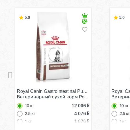
5.0
5.0
Royal Canin Gastrointestinal Puppy/
Royal Ca
Ветеринарный сухой корм Роял Канин Гастро Ин
Ветерин
12 006
₽
10 кг
10 кг
4 076
₽
2,5 кг
2,5 кг
1 676
₽
1 кг
1 кг