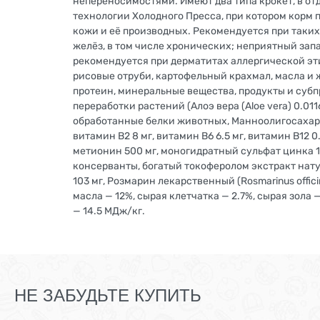
непереносимостями. Имеют два типа крокет, в о
технологии Холодного Пресса, при котором корм 
кожи и её производных. Рекомендуется при таких
желёз, в том числе хронических; неприятный зап
рекомендуется при дерматитах аллергической эти
рисовые отруби, картофельный крахмал, масла и 
протеин, минеральные вещества, продукты и субпр
переработки растений (Алоэ вера (Aloe vera) 0.0
обработанные белки животных, Манноолигосахариды
витамин B2 8 мг, витамин B6 6.5 мг, витамин B12 0
метионин 500 мг, моногидратный сульфат цинка 13
консерванты, богатый токоферолом экстракт нату
103 мг, Розмарин лекарственный (Rosmarinus offi
масла — 12%, сырая клетчатка — 2.7%, сырая зола —
— 14.5 МДж/кг.
НЕ ЗАБУДЬТЕ КУПИТЬ