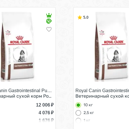
5.0
nin Gastrointestinal Puppy/
Royal Canin Gastrointesti
тестинал для Щенков при нарушении Пищеварения 10 кг
арный сухой корм Роял Канин Гастро Интестинал для Щ
Ветеринарный сухой ко
12 006
₽
10 кг
4 076
₽
2,5 кг
1 676
₽
1 кг