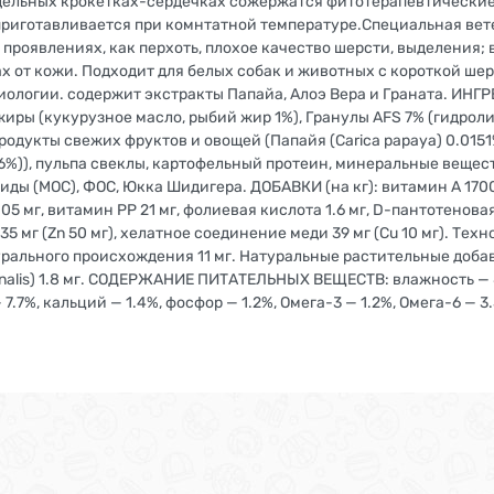
тдельных крокетках-сердечках сожержатся фитотерапевтически
приготавливается при комнтатной температуре.Специальная вет
 проявлениях, как перхоть, плохое качество шерсти, выделения;
ах от кожи. Подходит для белых собак и животных с короткой ше
ологии. содержит экстракты Папайа, Алоэ Вера и Граната. ИНГР
жиры (кукурузное масло, рыбий жир 1%), Гранулы AFS 7% (гидрол
одукты свежих фруктов и овощей (Папайя (Carica papaya) 0.0151
116%)), пульпа свеклы, картофельный протеин, минеральные вещест
 (МОС), ФОС, Юкка Шидигера. ДОБАВКИ (на кг): витамин А 17000 
.05 мг, витамин PP 21 мг, фолиевая кислота 1.6 мг, D-пантотеновая
5 мг (Zn 50 мг), хелатное соединение меди 39 мг (Cu 10 мг). Те
рального происхождения 11 мг. Натуральные растительные добав
cinalis) 1.8 мг. СОДЕРЖАНИЕ ПИТАТЕЛЬНЫХ ВЕЩЕСТВ: влажность — 
 7.7%, кальций — 1.4%, фосфор — 1.2%, Омега-3 — 1.2%, Oмега-6 — 