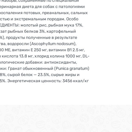
е наборы, сохранённые по специальной
еринарная диета для собак с патологиями
 воспаления потовых, преанальных, сальных
рстью и экстремальным породам. Особо
ЕДИЕНТЫ: молотый рис, рыбная мука 17%,
изат рыбных белков 3%, картофельный
%), продукты полученные в результате
ва, водоросли (Ascophyllum nodosum),
МЕ, витамин Е 250 мг, витамин B1 2.5 мг,
 кислота 13.8 мг, хлорид холина 1000 мг, DL-
хнологические добавки: антиоксиданты,
ки: Гранат обыкновенный (Punica granatum)
8%, сырой белок — 23.5%, сырые жиры и
3.5%. Энергетическая ценность: 3456 ккал/кг