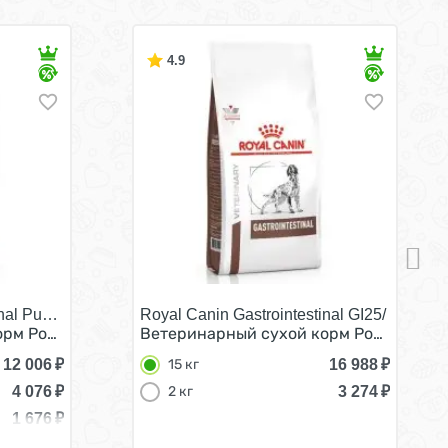
4.9
nal Puppy/
Royal Canin Gastrointestinal GI25/
енков при нарушении Пищеварения 10 кг
рм Роял Канин Гастро Интестинал для Щенков при нар
Ветеринарный сухой корм Роял Канин 
12 006
₽
16 988
₽
15 кг
4 076
₽
3 274
₽
2 кг
1 676
₽