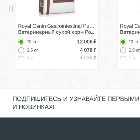
Royal Canin Gastrointestinal Puppy/
Royal Ca
Ветеринарный сухой корм Роял Канин Гастро Ин
Ветерин
12 006
₽
10 кг
10 кг
4 076
₽
2,5 кг
2,5 кг
1 676
₽
1 кг
1 кг
ПОДПИШИТЕСЬ И УЗНАВАЙТЕ ПЕРВЫМИ
И НОВИНКАХ!