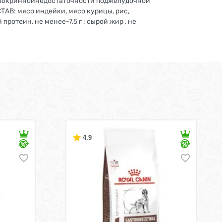
экзокриннойнедостаточности поджелудочной
АВ: мясо индейки, мясо курицы, рис,
ротеин, не менее-7,5 г ; сырой жир , не
4.9