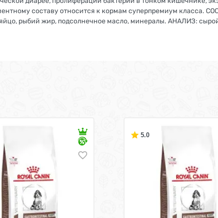
ической диарее, пролиферации бактерий в тонком кишечнике, 
ентному составу относится к кормам суперпремиум класса. СОСТ
яйцо, рыбий жир, подсолнечное масло, минералы. АНАЛИЗ: сырой п
5.0