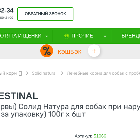
32-34
ОБРАТНЫЙ ЗВОНОК
00-21:00
КОТЯТА И ЩЕНКИ
ПРОЧИЕ
БРЕНД
+
КЭШБЭК
ый корм
Solid natura
Лечебные корма для собак с про
TESTINAL
рвы) Солид Натура для собак при нар
а упаковку) 100г х 6шт
Артикул:
51066