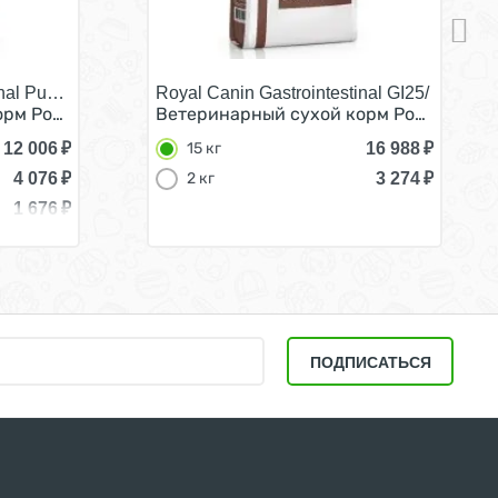
nal Puppy/
Royal Canin Gastrointestinal GI25/
енков при нарушении Пищеварения 10 кг
рм Роял Канин Гастро Интестинал для Щенков при нар
Ветеринарный сухой корм Роял Канин 
12 006
₽
16 988
₽
15 кг
4 076
₽
3 274
₽
2 кг
1 676
₽
ПОДПИСАТЬСЯ