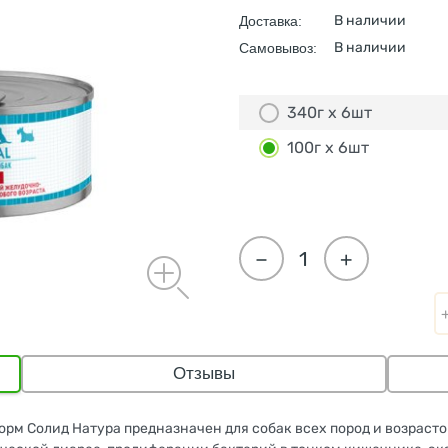
В наличии
Доставка:
В наличии
Самовывоз:
340г х 6шт
100г х 6шт
−
+
Отзывы
й корм Солид Натура предназначен для собак всех пород и возрас