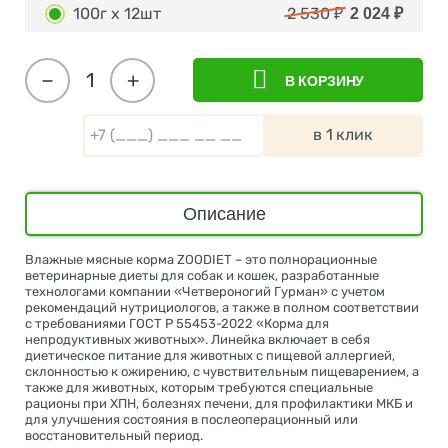
100г х 12шт
2 530
₽
2 024
₽
−
+
В КОРЗИНУ
в 1 клик
Описание
Влажные мясные корма ZOODIET – это полнорационные
ветеринарные диеты для собак и кошек, разработанные
технологами компании «Четвероногий Гурман» с учетом
рекомендаций нутрициологов, а также в полном соответствии
с требованиями ГОСТ Р 55453-2022 «Корма для
непродуктивных животных». Линейка включает в себя
диетическое питание для животных с пищевой аллергией,
склонностью к ожирению, с чувствительным пищеварением, а
также для животных, которым требуются специальные
рационы при ХПН, болезнях печени, для профилактики МКБ и
для улучшения состояния в послеоперационный или
восстановительный период.