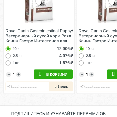
Royal Canin Gastrointestinal Puppy/
Royal Canin Gastroi
Ветеринарный сухой корм Роял
Ветеринарный сух
Канин Гастро Интестинал для
Канин Гастро Инт
Щенков при нарушении
Щенков при нару
12 006
₽
10 кг
10 кг
Пищеварения 10 кг
Пищеварения 10 к
4 076
₽
2,5 кг
2,5 кг
1 676
₽
1 кг
1 кг
−
+
−
+
В КОРЗИНУ
в 1 клик
ПОДПИШИТЕСЬ И УЗНАВАЙТЕ ПЕРВЫМИ ОБ