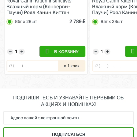
Royal Canin Kitten Instinctive/
Royal Canin Kitten In
Влажный корм (Консервы-
Влажный корм (Ко
Паучи) Роял Канин Киттен
Паучи) Роял Канин
Инстинктив для Котят в
Инстинктив для Ко
2 789
₽
85г х 28шт
85г х 28шт
возрасте от 4 до 12 месяцев в
возрасте от 4 до 1
Соусе (цена за упаковку) 85г х
Желе (цена за упак
28шт
28шт
−
+
−
+
В КОРЗИНУ
в 1 клик
ПОДПИШИТЕСЬ И УЗНАВАЙТЕ ПЕРВЫМИ ОБ
АКЦИЯХ И НОВИНКАХ!
ПОДПИСАТЬСЯ