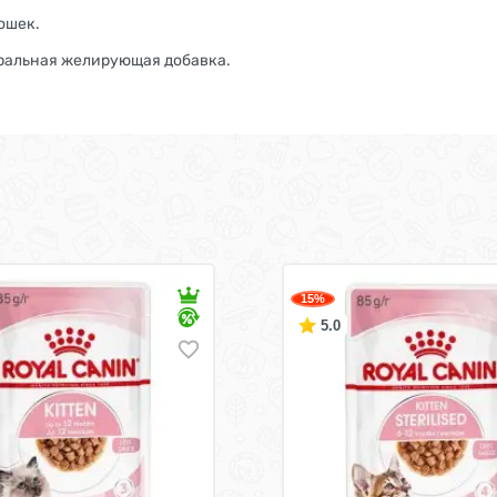
ошек.
туральная желирующая добавка.
15%
5.0