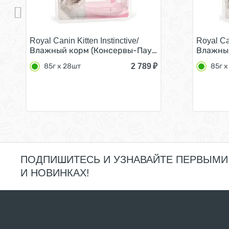
Royal Canin Kitten Instinctive/
Royal Can
Влажный корм (Консервы-Паучи) Роял Канин Китте
Влажный
2 789
₽
85г х 28шт
85г х
ПОДПИШИТЕСЬ И УЗНАВАЙТЕ ПЕРВЫМИ
И НОВИНКАХ!