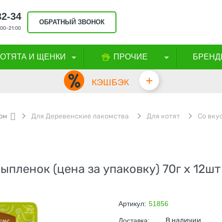
32-34
ОБРАТНЫЙ ЗВОНОК
00-21:00
КОТЯТА И ЩЕНКИ
ПРОЧИЕ
БРЕНД
+
КЭШБЭК
рм
Для Деревенские лакомства
Для котят
Со вку
пленок (цена за упаковку) 70г х 12шт
Артикул:
51856
В наличии
Доставка: