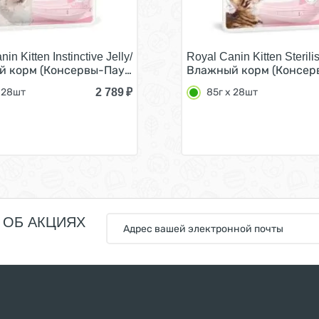
in Kitten Instinctive Jelly/
Royal Canin Kitten Sterili
н Инстинктив для Котят в возрасте от 4 до 12 месяцев в
 корм (Консервы-Паучи) Роял Канин Киттен Инстинктив дл
Влажный корм (Консервы
2 789
₽
 28шт
85г х 28шт
 ОБ АКЦИЯХ