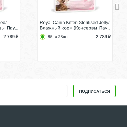
sed/
Royal Canin Kitten Sterilised Jelly/
 Соусе (цена за упаковку) 85г х 28шт
я Котят в возрасте от 4 до 12 месяцев в Желе (цена за
-Паучи) Роял Канин Киттен Стерилайзд для Стерилизован
Влажный корм (Консервы-Паучи) Роял К
2 789
₽
2 789
₽
85г х 28шт
ПОДПИСАТЬСЯ