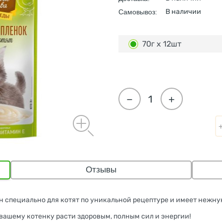
В наличии
Самовывоз:
70г х 12шт
−
+
Отзывы
 специально для котят по уникальной рецептуре и имеет нежну
вашему котенку расти здоровым, полным сил и энергии!