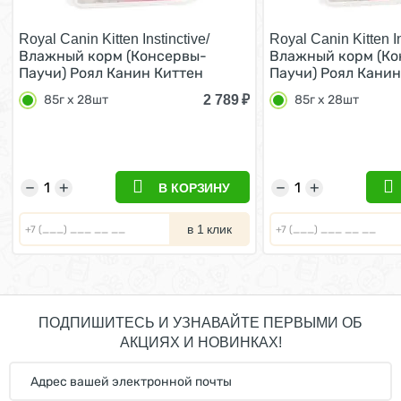
Royal Canin Kitten Instinctive/
Royal Canin Kitten In
Влажный корм (Консервы-
Влажный корм (Ко
Паучи) Роял Канин Киттен
Паучи) Роял Канин
Инстинктив для Котят в
Инстинктив для Ко
2 789
₽
85г х 28шт
85г х 28шт
возрасте от 4 до 12 месяцев в
возрасте от 4 до 1
Соусе (цена за упаковку) 85г х
Желе (цена за упак
28шт
28шт
−
+
−
+
В КОРЗИНУ
в 1 клик
ПОДПИШИТЕСЬ И УЗНАВАЙТЕ ПЕРВЫМИ ОБ
АКЦИЯХ И НОВИНКАХ!