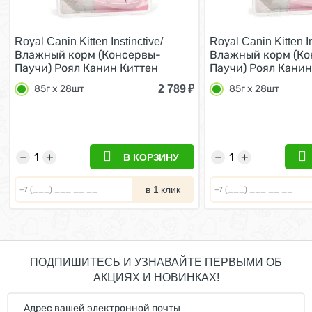
Royal Canin Kitten Instinctive/
Royal Canin Kitten In
Влажный корм (Консервы-
Влажный корм (Ко
Паучи) Роял Канин Киттен
Паучи) Роял Канин
Инстинктив для Котят в
Инстинктив для Ко
2 789
₽
85г х 28шт
85г х 28шт
возрасте от 4 до 12 месяцев в
возрасте от 4 до 1
Соусе (цена за упаковку) 85г х
Желе (цена за упак
28шт
28шт
−
+
−
+
В КОРЗИНУ
в 1 клик
ПОДПИШИТЕСЬ И УЗНАВАЙТЕ ПЕРВЫМИ ОБ
АКЦИЯХ И НОВИНКАХ!