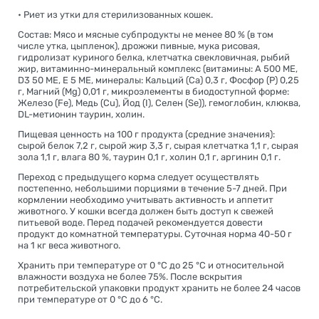
• Риет из утки для стерилизованных кошек.
Состав: Мясо и мясные субпродукты не менее 80 % (в том
числе утка, цыпленок), дрожжи пивные, мука рисовая,
гидролизат куриного белка, клетчатка свекловичная, рыбий
жир, витаминно-минеральный комплекс (витамины: А 500 МЕ,
D3 50 ME, Е 5 МЕ, минералы: Кальций (Са) 0,3 г, Фосфор (Р) 0,25
г, Магний (Mg) 0,01 г, микроэлементы в биодоступной форме:
Железо (Fe), Медь (Cu), Йод (I), Селен (Se)), гемоглобин, клюква,
DL-метионин таурин, холин.
Пищевая ценность на 100 г продукта (средние значения):
сырой белок 7,2 г, сырой жир 3,3 г, сырая клетчатка 1,1 г, сырая
зола 1,1 г, влага 80 %, таурин 0,1 г, холин 0,1 г, аргинин 0,1 г.
Переход с предыдущего корма следует осуществлять
постепенно, небольшими порциями в течение 5-7 дней. При
кормлении необходимо учитывать активность и аппетит
животного. У кошки всегда должен быть доступ к свежей
питьевой воде. Перед подачей рекомендуется довести
продукт до комнатной температуры. Суточная норма 40-50 г
на 1 кг веса животного.
Хранить при температуре от 0 °С до 25 °С и относительной
влажности воздуха не более 75%. После вскрытия
потребительской упаковки продукт хранить не более 24 часов
при температуре от 0 °С до 6 °С.