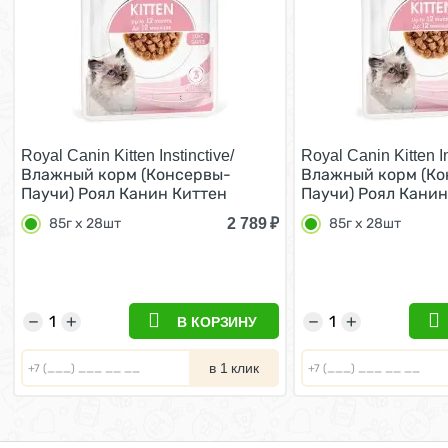
Royal Canin Kitten Instinctive/
Royal Canin Kitten In
Влажный корм (Консервы-
Влажный корм (Ко
Паучи) Роял Канин Киттен
Паучи) Роял Канин
Инстинктив для Котят в
Инстинктив для Ко
2 789
₽
85г х 28шт
85г х 28шт
возрасте от 4 до 12 месяцев в
возрасте от 4 до 1
Соусе (цена за упаковку) 85г х
Желе (цена за упак
28шт
28шт
−
+
−
+
В КОРЗИНУ
в 1 клик