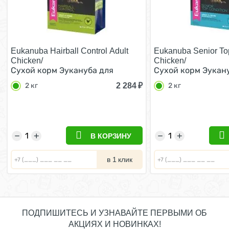
Eukanuba Hairball Control Adult
Eukanuba Senior To
Chicken/
Chicken/
Сухой корм Эукануба для
Сухой корм Эукан
взрослых кошек Вывод
Пожилых кошек с 
2 284
₽
2 кг
2 кг
волосяных комочков c Курицей
2 кг
−
+
−
+
В КОРЗИНУ
в 1 клик
ПОДПИШИТЕСЬ И УЗНАВАЙТЕ ПЕРВЫМИ ОБ
АКЦИЯХ И НОВИНКАХ!