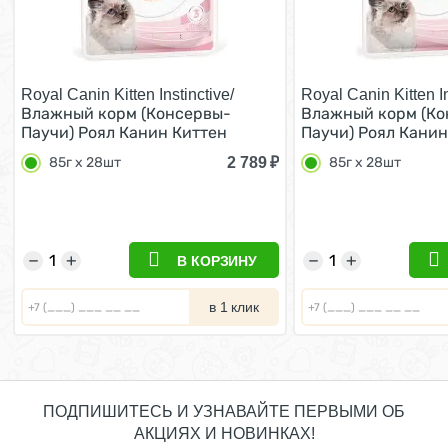
Royal Canin Kitten Instinctive/
Royal Canin Kitten In
Влажный корм (Консервы-
Влажный корм (Ко
Паучи) Роял Канин Киттен
Паучи) Роял Канин
Инстинктив для Котят в
Инстинктив для Ко
2 789
₽
85г х 28шт
85г х 28шт
возрасте от 4 до 12 месяцев в
возрасте от 4 до 1
Соусе (цена за упаковку) 85г х
Желе (цена за упак
28шт
28шт
−
+
−
+
В КОРЗИНУ
в 1 клик
ПОДПИШИТЕСЬ И УЗНАВАЙТЕ ПЕРВЫМИ ОБ
АКЦИЯХ И НОВИНКАХ!