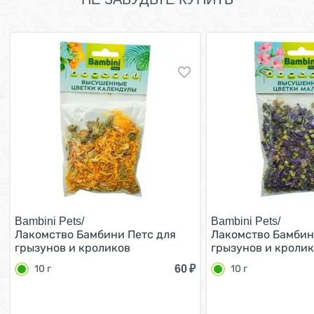
Bambini Pets/
Bambini Pets/
Лакомство Бамбини Петс для
Лакомство Бамбин
грызунов и кроликов
грызунов и кроли
высушенные цветки календулы
высушенные цветк
60
₽
10 г
10 г
10 г