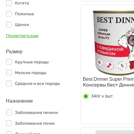
Котята
Пожилые
Щенки
Посмотреть еще
Размер
Крупные породы
Мелкие породы
Best Dinner Super Pre
Средние и все породы
Консервы Бест Диннер
340г х 6шт
Назначение
Заболевание печени
Заболевание почек