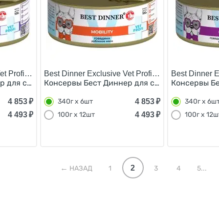
t Profi Urinary/
Best Dinner Exclusive Vet Profi Mobility/
Best Dinner E
 для собак Индейка картофель (цена за упаковку) 340г 
Консервы Бест Диннер для собак Говядина (ц
Консервы Бе
4 853
₽
4 853
₽
340г х 6шт
340г х 6ш
4 493
₽
4 493
₽
100г х 12шт
100г х 12ш
2
НАЗАД
1
3
4
5...