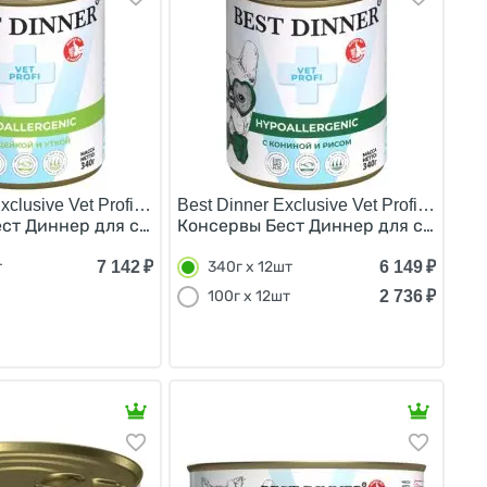
xclusive Vet Profi Hypoallergenic/
Best Dinner Exclusive Vet Profi Hypoall
х 6шт
и кроликом (цена за упаковку) 340г х 6шт
ст Диннер для собак с Индейкой и уткой (цена за упаков
Консервы Бест Диннер для собак с К
7 142
₽
6 149
₽
т
340г х 12шт
2 736
₽
100г х 12шт