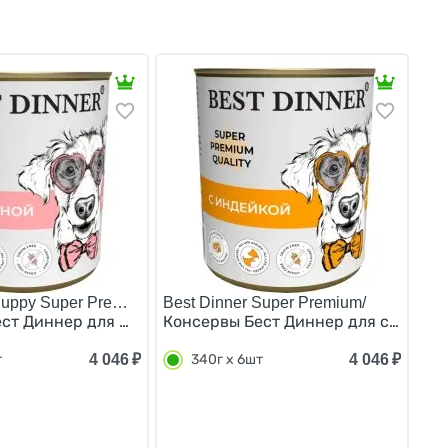
Puppy Super Premium/
Best Dinner Super Premium/
оа 2 кг
менных и кормящих собак (цена за упаковку) 200г х 6шт
ст Диннер для Щенков и Юниоров Мясные деликатесы с Т
Консервы Бест Диннер для собак Мя
4 046
₽
4 046
₽
т
340г х 6шт