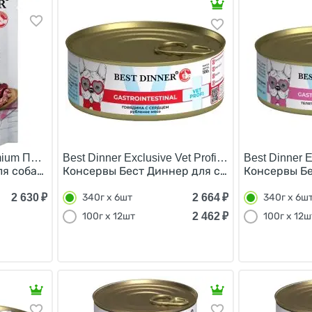
mium Пауч/
Best Dinner Exclusive Vet Profi Gastro Intestinal/
Best Dinner Ex
я собак всех возрастов Говядина с сердцем (цена за упа
Консервы Бест Диннер для собак Говядина с 
Консервы Бе
2 630
₽
2 664
₽
340г х 6шт
340г х 6ш
2 462
₽
100г х 12шт
100г х 12ш