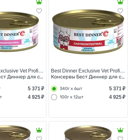
clusive Vet Profi Gastro Intestinal/
Best Dinner Exclusive Vet Profi Gastro In
ковку) 340г х 8шт
сердцем (цена за упаковку) 340г х 6шт
ст Диннер для собак Телятина с потрошками Паштет (цен
Консервы Бест Диннер для собак Кон
5 371
₽
5 371
₽
т
340г х 6шт
4 925
₽
4 925
₽
т
100г х 12шт