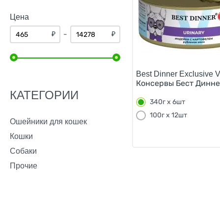
птица
Цена
рис
₽
₽
–
рыба
свинина
Best Dinner Exclusive Ve
Консервы Бест Диннер
сердце
КАТЕГОРИИ
сливки
340г х 6шт
100г х 12шт
томаты
Ошейники для кошек
тунец
Кошки
Собаки
тыква
Прочие
цыпленок
яблоко
ягоды