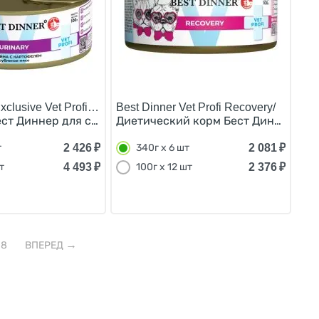
xclusive Vet Profi Urinary/
Best Dinner Vet Profi Recovery/
х 6шт
ена за упаковку) 340г х 6шт
ст Диннер для собак Говядина картофель (цена за упако
Диетический корм Бест Диннер для к
2 426
₽
2 081
₽
т
340г х 6 шт
4 493
₽
2 376
₽
т
100г х 12 шт
8
ВПЕРЕД