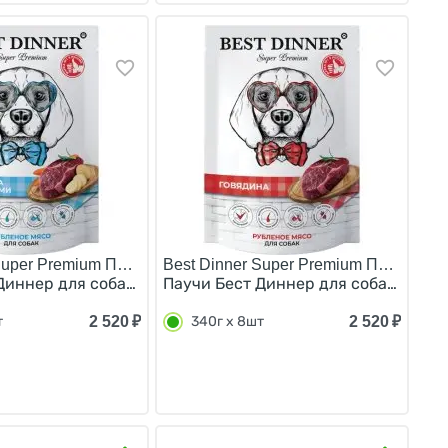
Super Premium Пауч/
Best Dinner Super Premium Пауч/
на за упаковку) 340г х 6шт
катесы с Перепелкой (цена за упаковку) 340г х 6шт
Диннер для собак всех возрастов Говядина с овощами (це
Паучи Бест Диннер для собак всех в
2 520
₽
2 520
₽
т
340г х 8шт