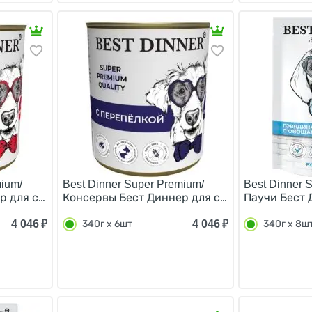
mium/
Best Dinner Super Premium/
Best Dinner 
 для собак Мясные деликатесы с Говядиной и языком (це
Консервы Бест Диннер для собак Мясные дели
Паучи Бест 
4 046
₽
4 046
₽
340г х 6шт
340г х 8ш