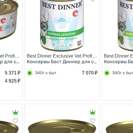
t Profi Gastro Intestinal/
Best Dinner Exclusive Vet Profi Hypoallergenic/
Best Dinner E
 для собак Ягненок с сердцем (цена за упаковку) 340г 
Консервы Бест Диннер для собак с Индейкой 
Консервы Бе
5 371
₽
7 070
₽
340г х 6шт
340г х 6ш
4 925
₽