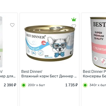
n/
Best Dinner/
Best Dinner 
ер для собак средних и крупных пород Белая Рыба с Кин
Влажный корм Бест Диннер для щенков, бере
Консервы Бе
2 390
₽
1 735
₽
200г х 6шт
340г х 6ш