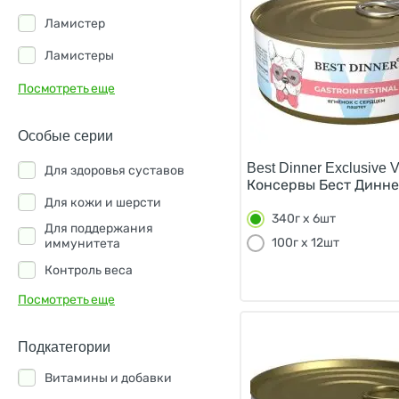
говядина
Ламистер
голубика
Ламистеры
горбуша
Паучи
Посмотреть еще
дичь
индейка
Особые серии
кальмар
Best Dinner Exclusive Ve
Для здоровья суставов
Консервы Бест Диннер
картофель
Для кожи и шерсти
340г х 6шт
Для поддержания
клюква
100г х 12шт
иммунитета
конина
Контроль веса
креветки
Посмотреть еще
Стерилизованные
овощи
Подкатегории
орегано
Витамины и добавки
перепелка