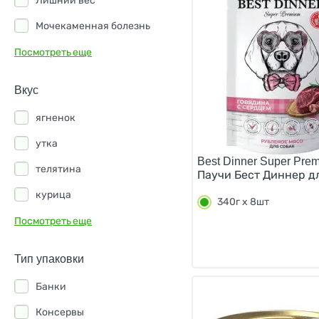
Лишний вес
Мочекаменная болезнь
Нарушение ЖКТ
Посмотреть еще
Пищевая аллергия
Вкус
Помощь суставам
ягненок
Хроническая почечная
недостаточность
утка
Best Dinner Super Pre
телятина
Паучи Бест Диннер дл
курица
340г х 8шт
кролик
Посмотреть еще
лосось
Тип упаковки
базилик
Банки
белая рыба
Консервы