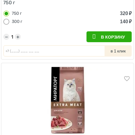
750 г
320
₽
750 г
140
₽
300 г
−
+
В КОРЗИНУ
в 1 клик