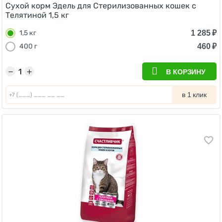
Сухой корм Эдель для Стерилизованных кошек с
Телятиной 1,5 кг
1 285
₽
1,5 кг
460
₽
400 г
−
+
В КОРЗИНУ
в 1 клик