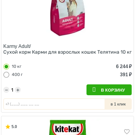
Karmy Adult/
Сухой корм Карми для взрослых кошек Телятина 10 кг
6 244
₽
10 кг
391
₽
400 г
−
+
В КОРЗИНУ
в 1 клик
5.0