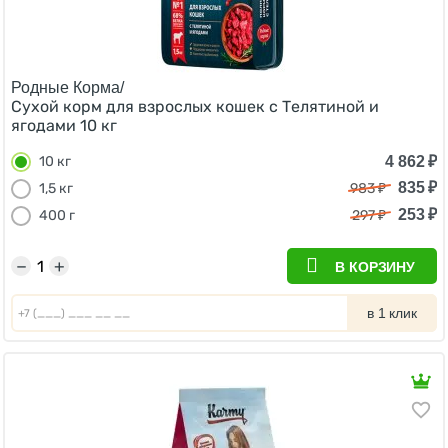
Родные Корма/
Сухой корм для взрослых кошек с Телятиной и
ягодами 10 кг
4 862
₽
10 кг
835
₽
1,5 кг
983
₽
253
₽
400 г
297
₽
−
+
В КОРЗИНУ
в 1 клик