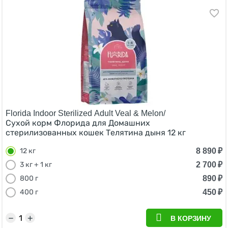
Florida Indoor Sterilized Adult Veal & Melon/
Сухой корм Флорида для Домашних
стерилизованных кошек Телятина дыня 12 кг
8 890
₽
12 кг
2 700
₽
3 кг + 1 кг
890
₽
800 г
450
₽
400 г
−
+
В КОРЗИНУ