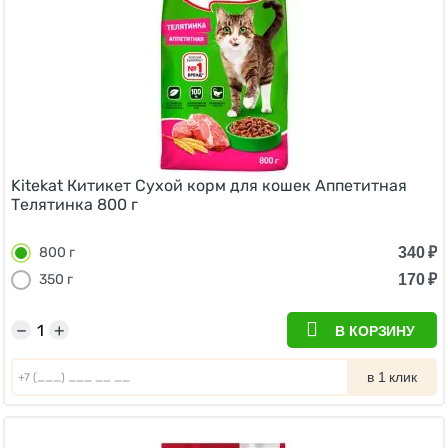
Kitekat Китикет Сухой корм для кошек Аппетитная
Телятинка 800 г
340
₽
800 г
170
₽
350 г
−
+
В КОРЗИНУ
в 1 клик