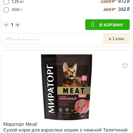
972
₽
1,25 кг
1 080
₽
342
₽
400 г
380
₽
−
+
В КОРЗИНУ
в 1 клик
Мираторг Meat/
Сухой корм для взрослых кошек с нежной Телятиной