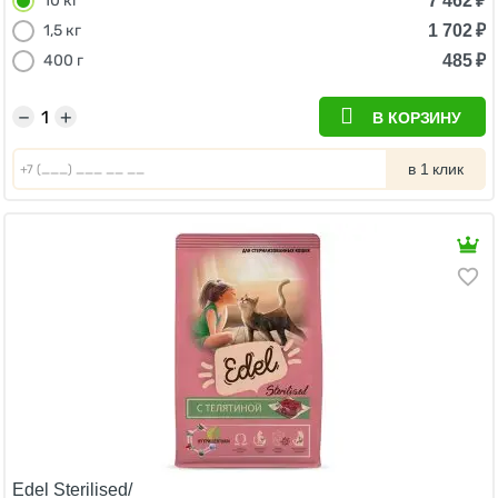
7 462
₽
10 кг
1 702
₽
1,5 кг
485
₽
400 г
−
+
В КОРЗИНУ
в 1 клик
Edel Sterilised/