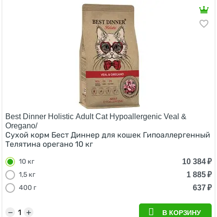
Best Dinner Holistic Adult Cat Hypoallergenic Veal &
Oregano/
Сухой корм Бест Диннер для кошек Гипоаллергенный
Телятина орегано 10 кг
10 384
₽
10 кг
1 885
₽
1,5 кг
637
₽
400 г
−
+
В КОРЗИНУ