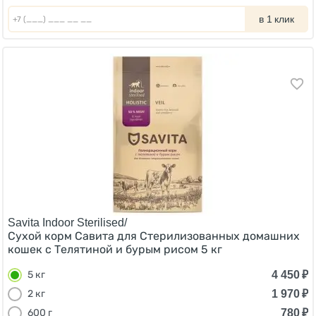
в 1 клик
Savita Indoor Sterilised/
Сухой корм Савита для Стерилизованных домашних
кошек с Телятиной и бурым рисом 5 кг
4 450
₽
5 кг
1 970
₽
2 кг
780
₽
600 г