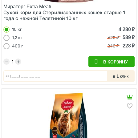
Мираторг Extra Meat/
Сухой корм для Стерилизованных кошек старше 1
года c нежной Телятиной 10 кг
4 280
₽
10 кг
589
₽
1,2 кг
620
₽
228
₽
400 г
240
₽
−
+
В КОРЗИНУ
в 1 клик