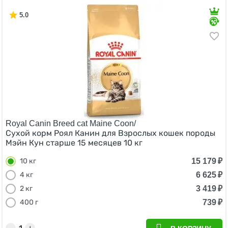
5.0
Royal Canin Breed cat Maine Coon/
Сухой корм Роял Канин для Взрослых кошек породы
Мэйн Кун старше 15 месяцев 10 кг
15 179
₽
10 кг
6 625
₽
4 кг
3 419
₽
2 кг
739
₽
400 г