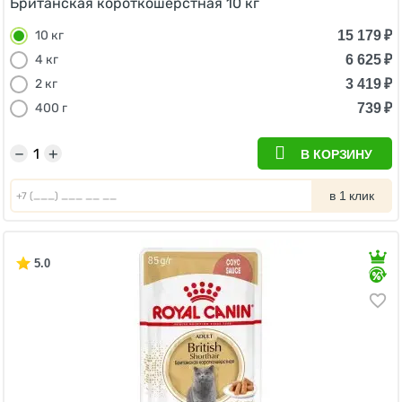
Британская короткошерстная 10 кг
15 179
₽
10 кг
6 625
₽
4 кг
3 419
₽
2 кг
739
₽
400 г
−
+
В КОРЗИНУ
в 1 клик
5.0