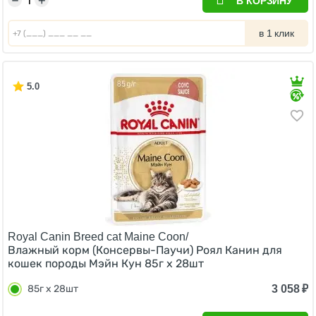
−
+
В КОРЗИНУ
в 1 клик
5.0
Royal Canin Breed cat Maine Coon/
Влажный корм (Консервы-Паучи) Роял Канин для
кошек породы Мэйн Кун 85г х 28шт
3 058
₽
85г х 28шт