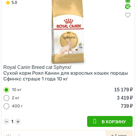
5.0
Royal Canin Breed cat Sphynx/
Сухой корм Роял Канин для взрослых кошек породы
Сфинкс страше 1 года 10 кг
15 179
₽
10 кг
3 419
₽
2 кг
739
₽
400 г
−
+
В КОРЗИНУ
в 1 клик