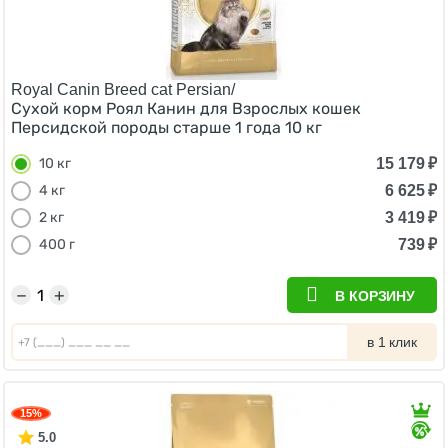
Royal Canin Breed cat Persian/
Сухой корм Роял Канин для Взрослых кошек
Персидской породы старше 1 года 10 кг
15 179
₽
10 кг
6 625
₽
4 кг
3 419
₽
2 кг
739
₽
400 г
−
+
В КОРЗИНУ
в 1 клик
15%
5.0