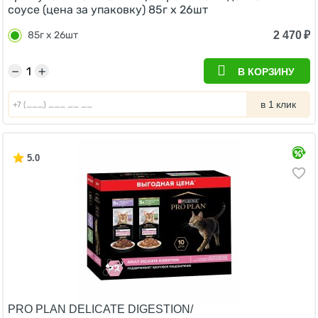
соусе (цена за упаковку) 85г х 26шт
2 470
₽
85г х 26шт
−
+
В КОРЗИНУ
в 1 клик
5.0
PRO PLAN DELICATE DIGESTION/