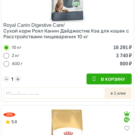
Royal Canin Digestive Care/
Сухой корм Роял Канин Дайджестив Кэа для кошек с
Расстройствами пищеварения 10 кг
16 291
₽
10 кг
3 740
₽
2 кг
800
₽
400 г
−
+
В КОРЗИНУ
в 1 клик
15%
5.0