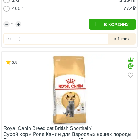
3 554
₽
2 кг
772
₽
400 г
−
+
В КОРЗИНУ
в 1 клик
5.0
Royal Canin Breed cat British Shorthair/
Сухой корм Роял Канин для Взрослых кошек породы