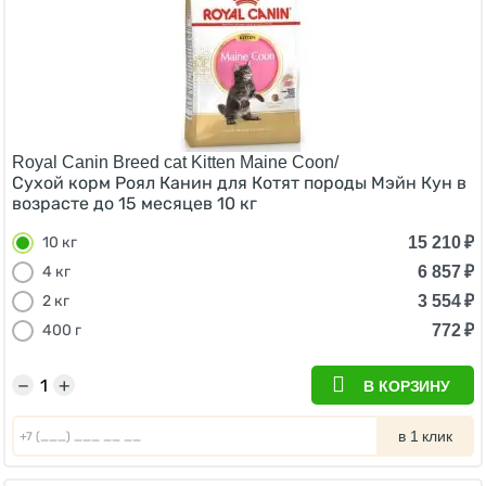
Royal Canin Breed cat Kitten Maine Coon/
Сухой корм Роял Канин для Котят породы Мэйн Кун в
возрасте до 15 месяцев 10 кг
15 210
₽
10 кг
6 857
₽
4 кг
3 554
₽
2 кг
772
₽
400 г
−
+
В КОРЗИНУ
в 1 клик