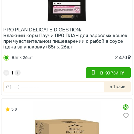
PRO PLAN DELICATE DIGESTION/
Влажный корм Паучи ПРО ПЛАН для взрослых кошек
при чувствительном пищеварении с рыбой в соусе
(цена за упаковку) 85г х 26шт
2 470
₽
85г х 26шт
−
+
В КОРЗИНУ
в 1 клик
5.0