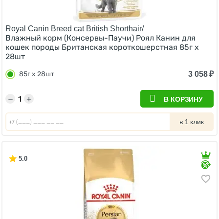
Royal Canin Breed cat British Shorthair/
Влажный корм (Консервы-Паучи) Роял Канин для
кошек породы Британская короткошерстная 85г х
28шт
3 058
₽
85г х 28шт
−
+
В КОРЗИНУ
в 1 клик
5.0