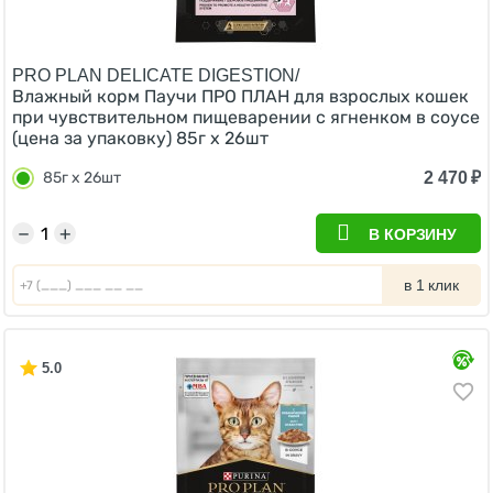
PRO PLAN DELICATE DIGESTION/
Влажный корм Паучи ПРО ПЛАН для взрослых кошек
при чувствительном пищеварении с ягненком в соусе
(цена за упаковку) 85г х 26шт
2 470
₽
85г х 26шт
−
+
В КОРЗИНУ
в 1 клик
5.0