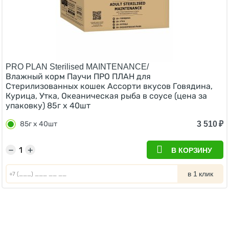
PRO PLAN Sterilised MAINTENANCE/
Влажный корм Паучи ПРО ПЛАН для
Стерилизованных кошек Ассорти вкусов Говядина,
Курица, Утка, Океаническая рыба в соусе (цена за
упаковку) 85г х 40шт
3 510
₽
85г х 40шт
−
+
В КОРЗИНУ
в 1 клик