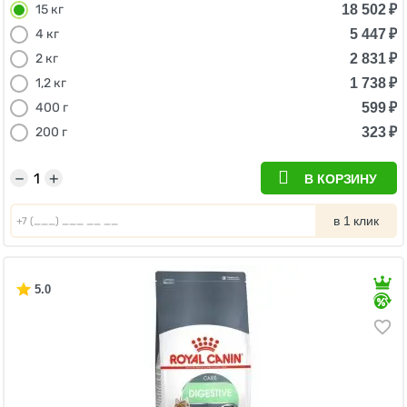
18 502
₽
15 кг
5 447
₽
4 кг
2 831
₽
2 кг
1 738
₽
1,2 кг
599
₽
400 г
323
₽
200 г
−
+
В КОРЗИНУ
в 1 клик
5.0