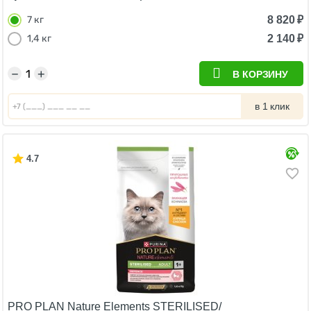
8 820
₽
7 кг
2 140
₽
1,4 кг
−
+
В КОРЗИНУ
в 1 клик
4.7
PRO PLAN Nature Elements STERILISED/