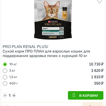
PRO PLAN RENAL PLUS/
Сухой корм ПРО ПЛАН для взрослых кошек для
поддержания здоровья почек с курицей 10 кг
10 730
₽
10 кг
3 620
₽
3 кг
1 910
₽
1,5 кг
550
₽
400 г
−
+
В КОРЗИНУ