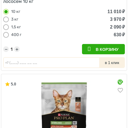
лососем 10 кг
11 010
₽
10 кг
3 970
₽
3 кг
2 090
₽
1,5 кг
630
₽
400 г
−
+
В КОРЗИНУ
в 1 клик
5.0