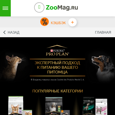
+
КЭШБЭК
НАЗАД
ГЛАВНАЯ
ЭКСПЕРТНЫЙ ПОДХОД
К ПИТАНИЮ ВАШЕГО
ПИТОМЦА
® Владелец товарных знаков: Société des Produits Nestlé S. A.
ПОПУЛЯРНЫЕ КАТЕГОРИИ