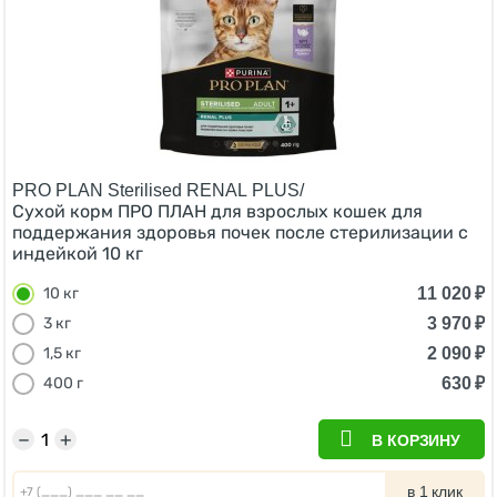
PRO PLAN Sterilised RENAL PLUS/
Сухой корм ПРО ПЛАН для взрослых кошек для
поддержания здоровья почек после стерилизации с
индейкой 10 кг
11 020
₽
10 кг
3 970
₽
3 кг
2 090
₽
1,5 кг
630
₽
400 г
−
+
В КОРЗИНУ
в 1 клик