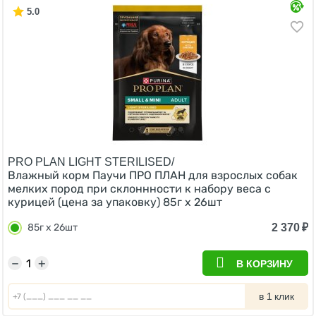
5.0
PRO PLAN LIGHT STERILISED/
Влажный корм Паучи ПРО ПЛАН для взрослых собак
мелких пород при склоннности к набору веса с
курицей (цена за упаковку) 85г х 26шт
2 370
₽
85г х 26шт
−
+
В КОРЗИНУ
в 1 клик