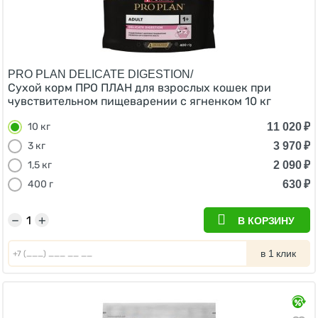
PRO PLAN DELICATE DIGESTION/
Сухой корм ПРО ПЛАН для взрослых кошек при
чувствительном пищеварении с ягненком 10 кг
11 020
₽
10 кг
3 970
₽
3 кг
2 090
₽
1,5 кг
630
₽
400 г
−
+
В КОРЗИНУ
в 1 клик