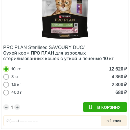
PRO PLAN Sterilised SAVOURY DUO/
Сухой корм ПРО ПЛАН для взрослых
стерилизованных кошек с уткой и печенью 10 кг
12 620
₽
10 кг
4 360
₽
3 кг
2 300
₽
1,5 кг
680
₽
400 г
−
+
В КОРЗИНУ
в 1 клик