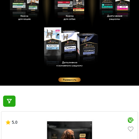
Корма
Корма
Диетические
для кошек
для собак
рационы
Дополнения
к основному рациону
Развернуть
5.0