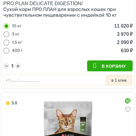
PRO PLAN DELICATE DIGESTION/
Сухой корм ПРО ПЛАН для взрослых кошек при
чувствительном пищеварении с индейкой 10 кг
11 020
₽
10 кг
3 970
₽
3 кг
2 090
₽
1,5 кг
630
₽
400 г
−
+
В КОРЗИНУ
в 1 клик
5.0