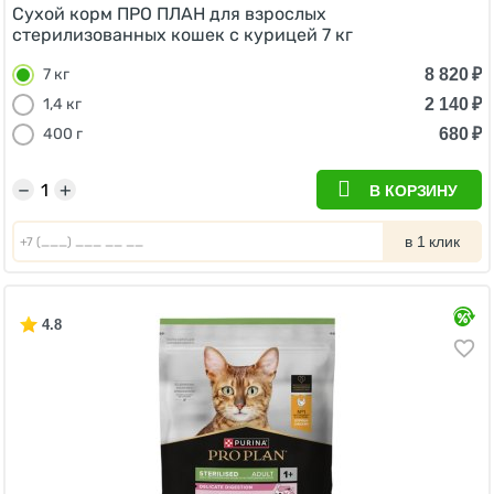
Сухой корм ПРО ПЛАН для взрослых
стерилизованных кошек с курицей 7 кг
8 820
₽
7 кг
2 140
₽
1,4 кг
680
₽
400 г
−
+
В КОРЗИНУ
в 1 клик
4.8