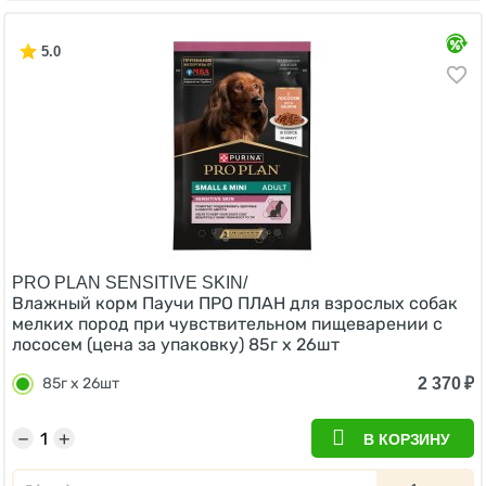
5.0
PRO PLAN SENSITIVE SKIN/
Влажный корм Паучи ПРО ПЛАН для взрослых собак
мелких пород при чувствительном пищеварении с
лососем (цена за упаковку) 85г х 26шт
2 370
₽
85г х 26шт
−
+
В КОРЗИНУ