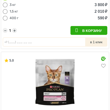
3 800
₽
3 кг
2 010
₽
1,5 кг
590
₽
400 г
−
+
В КОРЗИНУ
в 1 клик
5.0