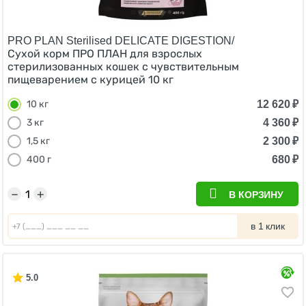
PRO PLAN Sterilised DELICATE DIGESTION/
Сухой корм ПРО ПЛАН для взрослых
стерилизованных кошек с чувствительным
пищеварением с курицей 10 кг
12 620
₽
10 кг
4 360
₽
3 кг
2 300
₽
1,5 кг
680
₽
400 г
−
+
В КОРЗИНУ
в 1 клик
5.0