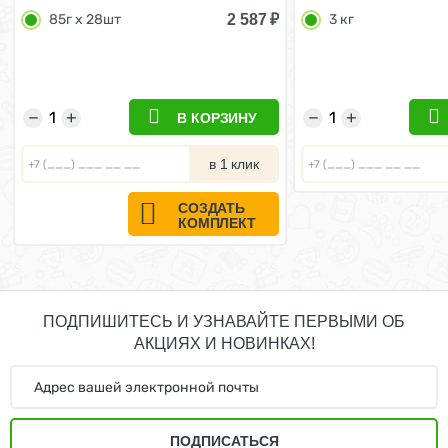
для Щенков с Курицей в соусе
Щенков породы Ф
2 587
₽
85г x 28шт
3 кг
(цена за упаковку) 85г x 28шт
Бульдог в возрасте
−
+
−
+
В КОРЗИНУ
в 1 клик
СОЗДАТЬ
КОМПЛЕКТ
ПОДПИШИТЕСЬ И УЗНАВАЙТЕ ПЕРВЫМИ ОБ
АКЦИЯХ И НОВИНКАХ!
ПОДПИСАТЬСЯ