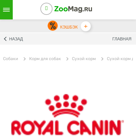
+
КЭШБЭК
НАЗАД
ГЛАВНАЯ
Собаки
Корм для собак
Сухой корм
Cухой корм дл