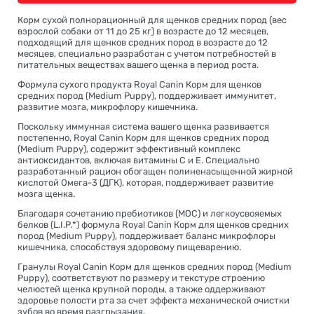
Корм сухой полнорационный для щенков средних пород (вес
взрослой собаки от 11 до 25 кг) в возрасте до 12 месяцев,
подходящий для щенков средних пород в возрасте до 12
месяцев, специально разработан с учетом потребностей в
питательных веществах вашего щенка в период роста.
Формула сухого продукта Royal Canin Корм для щенков
средних пород (Medium Puppy), поддерживает иммунитет,
развитие мозга, микрофлору кишечника.
Поскольку иммунная система вашего щенка развивается
постепенно, Royal Canin Корм для щенков средних пород
(Medium Puppy), содержит эффективный комплекс
антиоксидантов, включая витамины С и Е. Специально
разработанный рацион обогащен полиненасыщенной жирной
кислотой Омега-3 (ДГК), которая, поддерживает развитие
мозга щенка.
Благодаря сочетанию пребиотиков (МОС) и легкоусвояемых
белков (L.I.P.*) формула Royal Canin Корм для щенков средних
пород (Medium Puppy), поддерживает баланс микрофлоры
кишечника, способствуя здоровому пищеварению.
Гранулы Royal Canin Корм для щенков средних пород (Medium
Puppy), соответствуют по размеру и текстуре строению
челюстей щенка крупной породы, а также оддерживают
здоровье полости рта за счет эффекта механической очистки
зубов во время разгрызания.