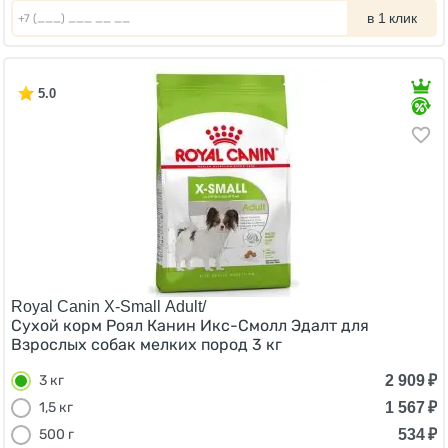
в 1 клик
5.0
Royal Canin X-Small Adult/
Сухой корм Роял Канин Икс-Смолл Эдалт для
Взрослых собак мелких пород 3 кг
2 909
₽
3 кг
1 567
₽
1,5 кг
534
₽
500 г