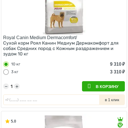
Royal Canin Medium Dermacomfort/
Сухой корм Роял Канин Медиум Дермакомфорт для
собак Средних пород с Кожным раздражением и
зудом 10 кг
9 310
₽
10 кг
3 310
₽
3 кг
−
+
В КОРЗИНУ
в 1 клик
5.0