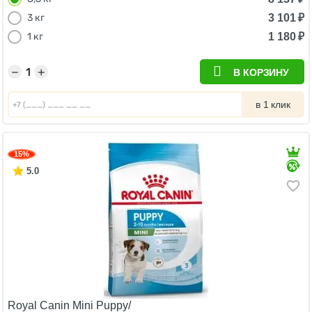
3 101
₽
3 кг
1 180
₽
1 кг
−
+
В КОРЗИНУ
в 1 клик
15%
5.0
Royal Canin Mini Puppy/