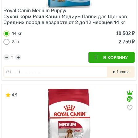
Royal Canin Medium Puppy/
Сухой корм Роял Канин Медиум Паппи для Щенков
Средних пород в возрасте от 2 до 12 месяцев 14 кг
10 502
₽
14 кг
2 759
₽
3 кг
−
+
В КОРЗИНУ
в 1 клик
4.9