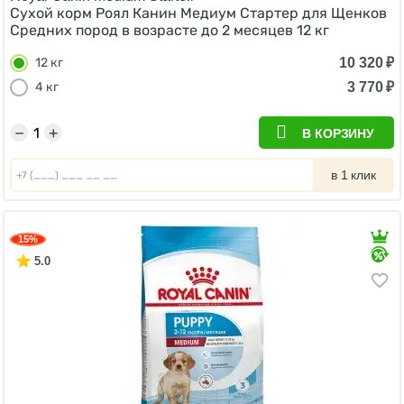
Сухой корм Роял Канин Медиум Стартер для Щенков
Средних пород в возрасте до 2 месяцев 12 кг
10 320
₽
12 кг
3 770
₽
4 кг
−
+
В КОРЗИНУ
в 1 клик
15%
5.0