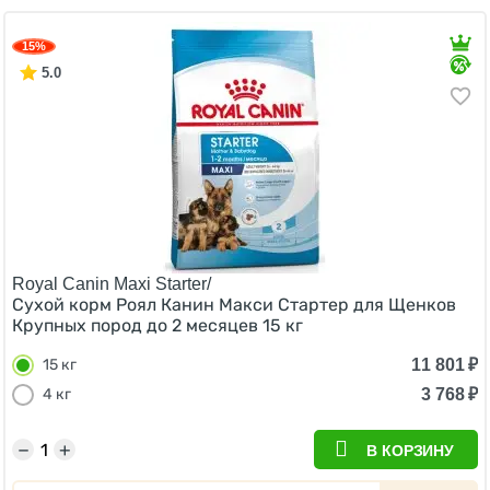
15%
5.0
Royal Canin Maxi Starter/
Сухой корм Роял Канин Макси Стартер для Щенков
Крупных пород до 2 месяцев 15 кг
11 801
₽
15 кг
3 768
₽
4 кг
−
+
В КОРЗИНУ