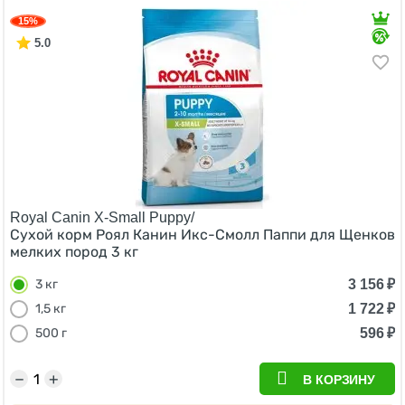
15%
5.0
Royal Canin X-Small Puppy/
Сухой корм Роял Канин Икс-Смолл Паппи для Щенков
мелких пород 3 кг
3 156
₽
3 кг
1 722
₽
1,5 кг
596
₽
500 г
−
+
В КОРЗИНУ