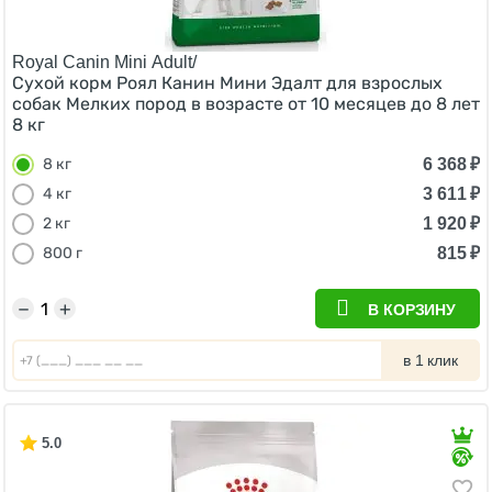
Royal Canin Mini Adult/
Сухой корм Роял Канин Мини Эдалт для взрослых
собак Мелких пород в возрасте от 10 месяцев до 8 лет
8 кг
6 368
₽
8 кг
3 611
₽
4 кг
1 920
₽
2 кг
815
₽
800 г
−
+
В КОРЗИНУ
в 1 клик
5.0