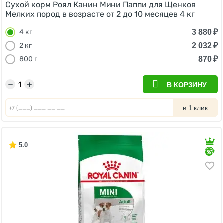
Сухой корм Роял Канин Мини Паппи для Щенков
Мелких пород в возрасте от 2 до 10 месяцев 4 кг
3 880
₽
4 кг
2 032
₽
2 кг
870
₽
800 г
−
+
В КОРЗИНУ
в 1 клик
5.0