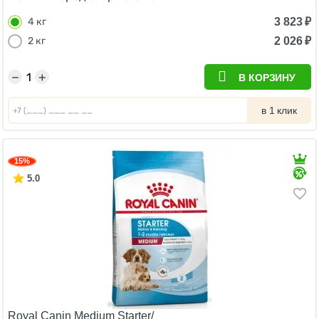
3 823
₽
4 кг
2 026
₽
2 кг
−
+
В КОРЗИНУ
в 1 клик
15%
5.0
Royal Canin Medium Starter/