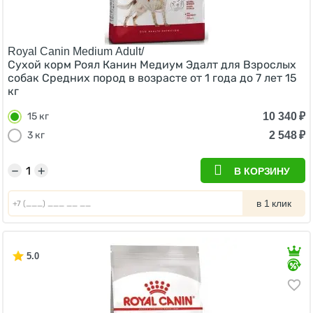
Royal Canin Medium Adult/
Сухой корм Роял Канин Медиум Эдалт для Взрослых
собак Средних пород в возрасте от 1 года до 7 лет 15
кг
10 340
₽
15 кг
2 548
₽
3 кг
−
+
В КОРЗИНУ
в 1 клик
5.0