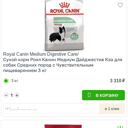
Royal Canin Medium Digestive Care/
Сухой корм Роял Канин Медиум Дайджестив Кэа для
собак Средних пород с Чувствительным
пищеварением 3 кг
3 310
₽
3 кг
−
+
В КОРЗИНУ
в 1 клик