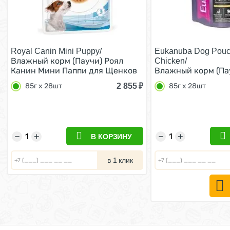
Royal Canin Mini Puppy/
Eukanuba Dog Pouc
Влажный корм (Паучи) Роял
Chicken/
Канин Мини Паппи для Щенков
Влажный корм (Па
Мелких пород в возрасте от 2 до
для Щенков с Кури
2 855
₽
85г х 28шт
85г x 28шт
10 месяцев (цена за упаковку)
(цена за упаковку)
85г х 28шт
−
+
−
+
В КОРЗИНУ
в 1 клик