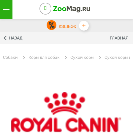
+
КЭШБЭК
НАЗАД
ГЛАВНАЯ
Собаки
Корм для собак
Сухой корм
Cухой корм дл