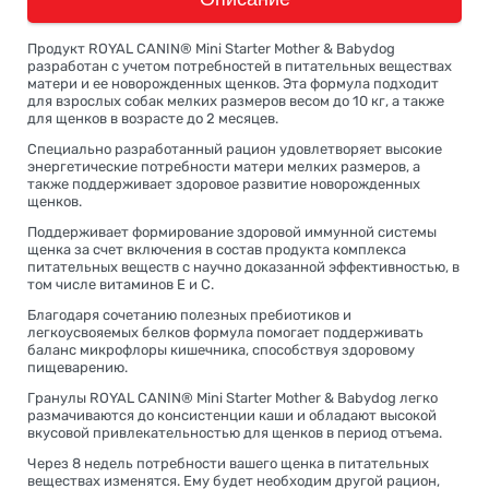
Продукт ROYAL CANIN® Mini Starter Mother & Babydog
разработан с учетом потребностей в питательных веществах
матери и ее новорожденных щенков. Эта формула подходит
для взрослых собак мелких размеров весом до 10 кг, а также
для щенков в возрасте до 2 месяцев.
Специально разработанный рацион удовлетворяет высокие
энергетические потребности матери мелких размеров, а
также поддерживает здоровое развитие новорожденных
щенков.
Поддерживает формирование здоровой иммунной системы
щенка за счет включения в состав продукта комплекса
питательных веществ с научно доказанной эффективностью, в
том числе витаминов E и C.
Благодаря сочетанию полезных пребиотиков и
легкоусвояемых белков формула помогает поддерживать
баланс микрофлоры кишечника, способствуя здоровому
пищеварению.
Гранулы ROYAL CANIN® Mini Starter Mother & Babydog легко
размачиваются до консистенции каши и обладают высокой
вкусовой привлекательностью для щенков в период отъема.
Через 8 недель потребности вашего щенка в питательных
веществах изменятся. Ему будет необходим другой рацион,