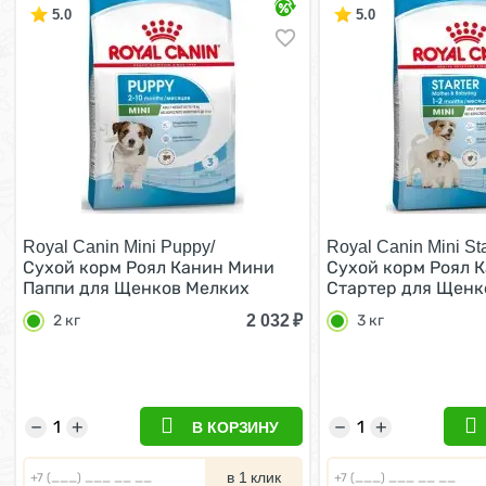
5.0
5.0
Royal Canin Mini Puppy/
Royal Canin Mini Sta
Сухой корм Роял Канин Мини
Сухой корм Роял 
Паппи для Щенков Мелких
Стартер для Щенк
пород в возрасте от 2 до 10
пород в возрасте 
2 032
₽
2 кг
3 кг
месяцев 2 кг
кг
−
+
−
+
В КОРЗИНУ
в 1 клик