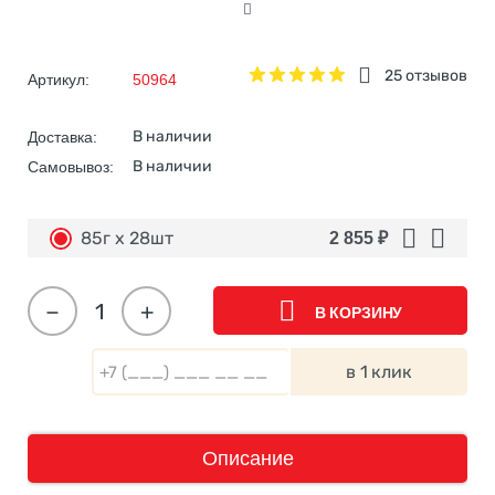
25 отзывов
Артикул:
50964
В наличии
Доставка:
В наличии
Самовывоз:
85г х 28шт
2 855
₽
−
+
В КОРЗИНУ
в 1 клик
Описание