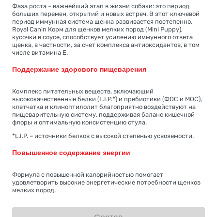
Фаза роста – важнейший этап в жизни собаки: это период
больших перемен, открытий и новых встреч. В этот ключевой
период иммунная система щенка развивается постепенно.
Royal Canin Корм для щенков мелких пород (Mini Puppy),
кусочки в соусе, способствует усилению иммунного ответа
щенка, в частности, за счет комплекса антиоксидантов, в том
числе витамина Е.
Поддержание здорового пищеварения
Комплекс питательных веществ, включающий
высококачественные белки (L.I.P.*) и пребиотики (ФОС и МОС),
клетчатка и клиноптилолит благоприятно воздействуют на
пищеварительную систему, поддерживая баланс кишечной
флоры и оптимальную консистенцию стула.
*L.I.P. – источники белков с высокой степенью усвояемости.
Повышенное содержание энергии
Формула с повышенной калорийностью помогает
удовлетворить высокие энергетические потребности щенков
мелких пород.