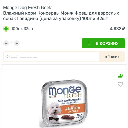
Monge Dog Fresh Beef/
Влажный корм Консервы Монж Фреш для взрослых
собак Говядина (цена за упаковку) 100г x 32шт
4 832
₽
100г x 32шт
−
+
В КОРЗИНУ
в 1 клик