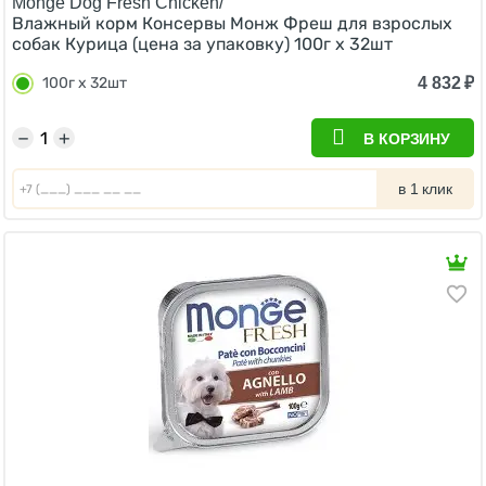
Monge Dog Fresh Chicken/
Влажный корм Консервы Монж Фреш для взрослых
собак Курица (цена за упаковку) 100г x 32шт
4 832
₽
100г x 32шт
−
+
В КОРЗИНУ
в 1 клик