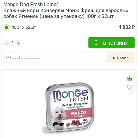
Monge Dog Fresh Lamb/
Влажный корм Консервы Монж Фреш для взрослых
собак Ягненок (цена за упаковку) 100г x 32шт
4 832
₽
100г x 32шт
−
+
В КОРЗИНУ
в 1 клик