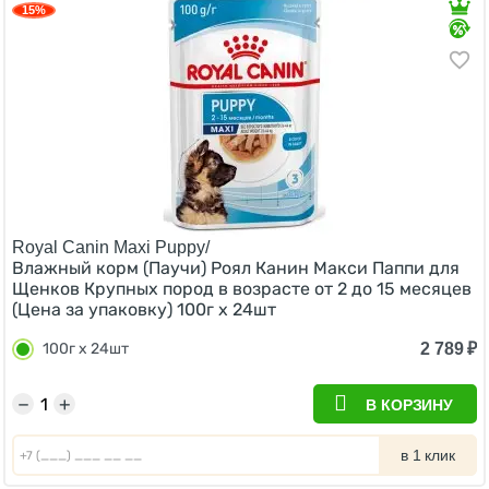
15%
Royal Canin Maxi Puppy/
Влажный корм (Паучи) Роял Канин Макси Паппи для
Щенков Крупных пород в возрасте от 2 до 15 месяцев
(Цена за упаковку) 100г х 24шт
2 789
₽
100г х 24шт
−
+
В КОРЗИНУ
в 1 клик