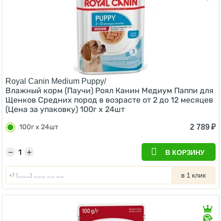
Royal Canin Medium Puppy/
Влажный корм (Паучи) Роял Канин Медиум Паппи для
Щенков Средних пород в возрасте от 2 до 12 месяцев
(Цена за упаковку) 100г х 24шт
2 789
₽
100г х 24шт
−
+
В КОРЗИНУ
в 1 клик