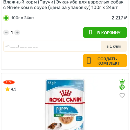
Влажный корм (Паучи) Эукануба для взрослых собак
с Ягненком в соусе (цена за упаковку) 100г x 24шт
2 217
₽
100г x 24шт
−
+
В КОРЗИНУ
в 1 клик
СОЗДАТЬ
КОМПЛЕКТ
15%
4.9