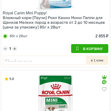
Royal Canin Mini Puppy/
Влажный корм (Паучи) Роял Канин Мини Паппи для
Щенков Мелких пород в возрасте от 2 до 10 месяцев
(цена за упаковку) 85г х 28шт
2 855
₽
85г х 28шт
−
+
В КОРЗИНУ
в 1 клик
5.0