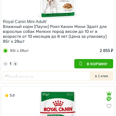
Royal Canin Mini Adult/
Влажный корм (Паучи) Роял Канин Мини Эдалт для
взрослых собак Мелких пород весом до 10 кг в
возрасте от 10 месяцев до 8 лет (Цена за упаковку)
85г х 28шт
2 855
₽
85г х 28шт
−
+
В КОРЗИНУ
в 1 клик
5.0