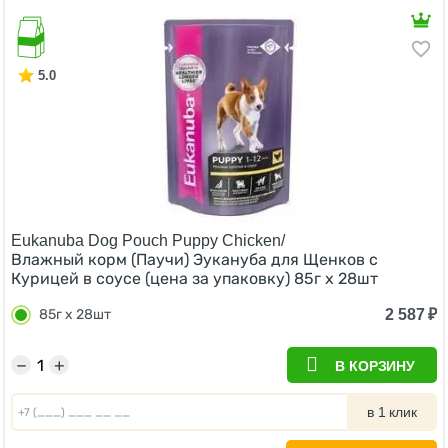
5.0
Eukanuba Dog Pouch Puppy Chicken/
Влажный корм (Паучи) Эукануба для Щенков с
Курицей в соусе (цена за упаковку) 85г x 28шт
2 587
₽
85г x 28шт
−
+
В КОРЗИНУ
в 1 клик