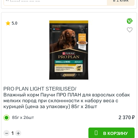
в 1 клик
5.0
PRO PLAN LIGHT STERILISED/
Влажный корм Паучи ПРО ПЛАН для взрослых собак
мелких пород при склоннности к набору веса с
курицей (цена за упаковку) 85г х 26шт
2 370
₽
85г х 26шт
−
+
В КОРЗИНУ