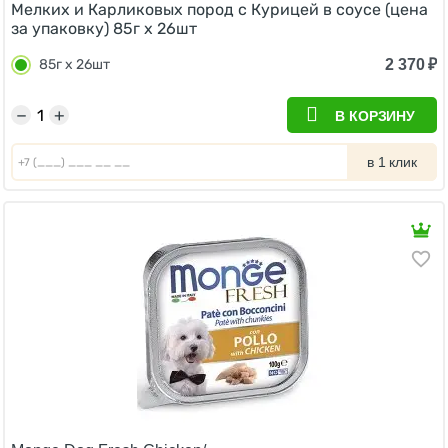
Мелких и Карликовых пород с Курицей в соусе (цена
за упаковку) 85г х 26шт
2 370
₽
85г х 26шт
−
+
В КОРЗИНУ
в 1 клик