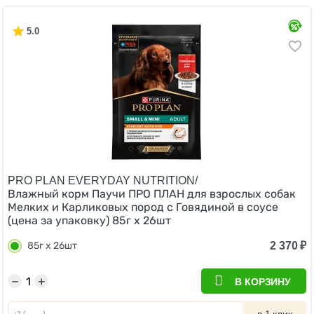
5.0
PRO PLAN EVERYDAY NUTRITION/
Влажный корм Паучи ПРО ПЛАН для взрослых собак
Мелких и Карликовых пород с Говядиной в соусе
(цена за упаковку) 85г х 26шт
2 370
₽
85г х 26шт
−
+
В КОРЗИНУ