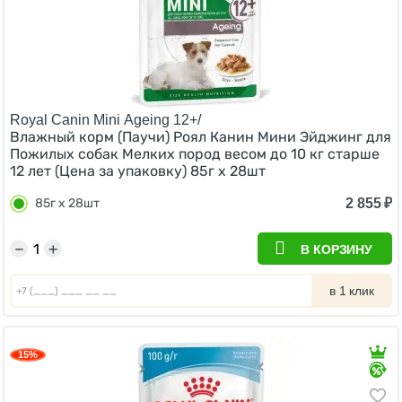
Royal Canin Mini Ageing 12+/
Влажный корм (Паучи) Роял Канин Мини Эйджинг для
Пожилых собак Мелких пород весом до 10 кг старше
12 лет (Цена за упаковку) 85г х 28шт
2 855
₽
85г х 28шт
−
+
В КОРЗИНУ
в 1 клик
15%