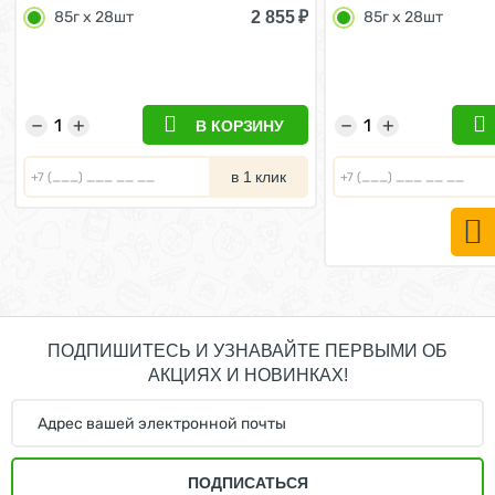
Мелких пород в возрасте от 2 до
для Щенков с Кури
2 855
₽
85г х 28шт
85г x 28шт
10 месяцев (цена за упаковку)
(цена за упаковку)
85г х 28шт
−
+
−
+
В КОРЗИНУ
в 1 клик
ПОДПИШИТЕСЬ И УЗНАВАЙТЕ ПЕРВЫМИ ОБ
АКЦИЯХ И НОВИНКАХ!
ПОДПИСАТЬСЯ