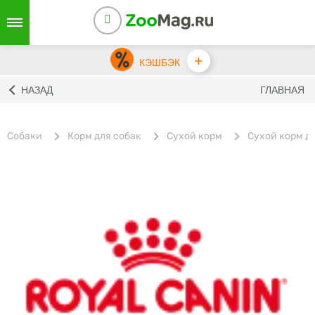
+
КЭШБЭК
НАЗАД
ГЛАВНАЯ
Собаки
Корм для собак
Сухой корм
Cухой корм дл