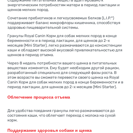
Содержание питательных веществ адаптировано к
энергетическим потребностям матери в период лактации и
щенков мелких пород.
Сочетание пребиотиков и легкоусвояемых белков (L.I.P.*)
поддерживает баланс микрофлоры кишечника, способствуя
здоровью пищеварительной системы.
Гранулы Royal Canin Корм для собак мелких пород в конце
беременности и в период лактации, для щенков до 2-х
месяцев (Mini Starter), легко размачиваются до консистенции
каши и обладают высокой вкусовой привлекательностью для
щенков в период отъема.
Через 8 недель потребности вашего щенка в питательных
веществах изменятся. Ему будет необходим другой рацион,
разработанный специально для следующей фазы роста. В
этом возрасте вы сможете перевести своего щенка на Royal
Canin Корм для собак мелких пород в конце беременности и в
период лактации, для щенков до 2-х месяцев (Mini Starter).
Облегчение процесса отъема
Для удобства поедания гранулы легко размачиваются до
состояния каши, что облегчает переход с молока на сухой
корм.
Поддержание здоровья собаки и щенка