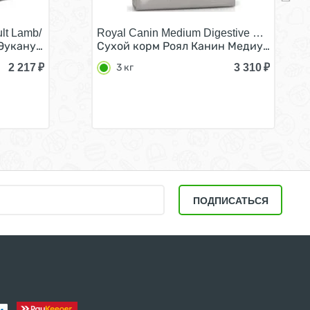
lt Lamb/
Royal Canin Medium Digestive Care/
соусе (цена за упаковку) 100г x 24шт
укануба для взрослых собак с Ягненком в соусе (цена за
Сухой корм Роял Канин Медиум Дайдже
2 217
₽
3 310
₽
3 кг
ПОДПИСАТЬСЯ