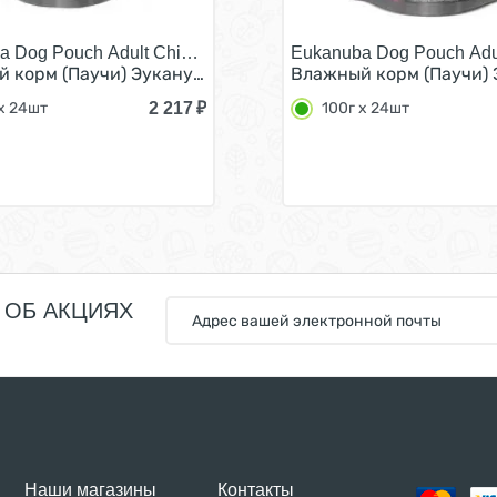
a Dog Pouch Adult Chicken/
Eukanuba Dog Pouch Adu
ак с Говядиной в соусе (цена за упаковку) 100г x 24шт
 корм (Паучи) Эукануба для взрослых собак с Курицей в 
Влажный корм (Паучи) Э
2 217
₽
x 24шт
100г x 24шт
 ОБ АКЦИЯХ
Наши магазины
Контакты