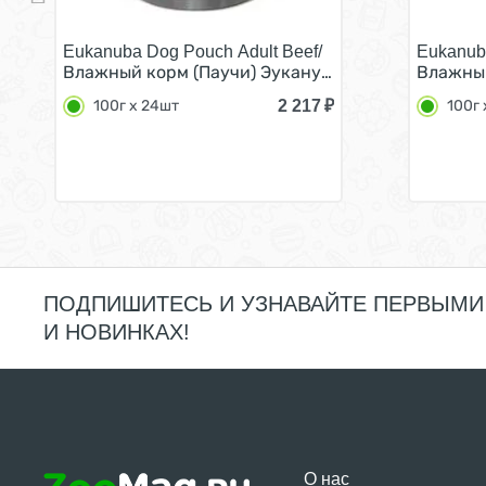
Eukanuba Dog Pouch Adult Beef/
Eukanub
Влажный корм (Паучи) Эукануба для взрослых соб
Влажный
2 217
₽
100г x 24шт
100г 
ПОДПИШИТЕСЬ И УЗНАВАЙТЕ ПЕРВЫМИ
И НОВИНКАХ!
О нас