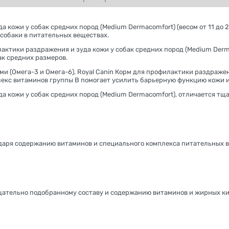
 кожи у собак средних пород (Medium Dermacomfort) (весом от 11 до 25
собаки в питательных веществах.
лактики раздражения и зуда кожи у собак средних пород (Medium Derm
ак средних размеров.
Омега-3 и Омега-6), Royal Canin Корм для профилактики раздражени
лекс витаминов группы В помогает усилить барьерную функцию кожи и
да кожи у собак средних пород (Medium Dermacomfort), отличается тщ
даря содержанию витаминов и специального комплекса питательных в
щательно подобранному составу и содержанию витаминов и жирных ки