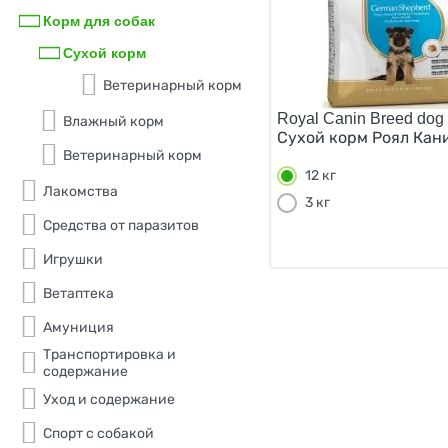
Perfect Fit
гусь
Корм для собак
Такса
Premier
Сухой корм
кабан
Французский бульдог
Prime
Ветеринарный корм
картофель
Цвергшнауцер
Prime Ever
Royal Canin Breed dog
Влажный корм
клюква
Чихуахуа
Сухой корм Роял Кани
Prolapa
Ветеринарный корм
конина
Ши-Тцу
12 кг
Pronature
Лакомства
лось
3 кг
Далматин
Purina ONE
Средства от паразитов
морковь
Игрушки
Ranova
морошка
Ветаптека
Rawival
мясо
Амуниция
Reflex
печень
Транспортировка и
Savita
содержание
потрошки
Уход и содержание
Sirius
птица
Спорт с собакой
Smart Dog