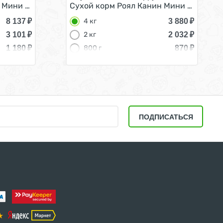
лких пород 3 кг
 Мини Стартер для Щенков Мелких пород в возрасте до 2
Сухой корм Роял Канин Мини Паппи для
8 137
₽
3 880
₽
4 кг
3 101
₽
2 032
₽
2 кг
1 180
₽
870
₽
800 г
ПОДПИСАТЬСЯ