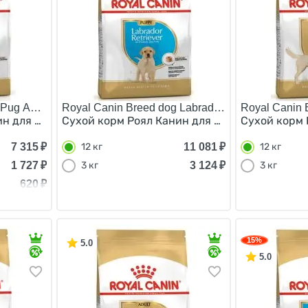
Pug Adult/
Royal Canin Breed dog Labrador Retriever Puppy/
Royal Canin B
н для взрослых собак породы Мопс старше 10 месяцев 7,
Сухой корм Роял Канин для Щенков породы Ла
Сухой корм 
7 315
₽
11 081
₽
12 кг
12 кг
1 727
₽
3 124
₽
3 кг
3 кг
620
₽
15%
5.0
5.0