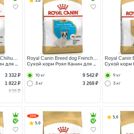
5.0
Chihuahua Adult/
Royal Canin Breed dog French Bulldog Puppy/
Royal Canin 
н для взрослых собак породы Чихуахуа старше 8 месяце
Сухой корм Роял Канин для Щенков породы Фр
Сухой корм 
3 332
₽
9 542
₽
10 кг
9 кг
1 822
₽
3 268
₽
3 кг
3 кг
638
₽
15%
5.0
5.0