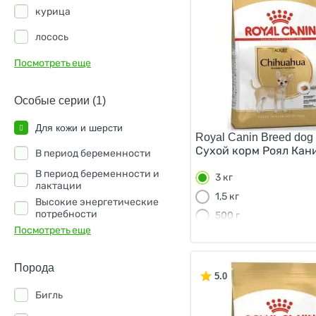
Buddy Sol
курица
Chappi
лосось
Clan
индейка
Посмотреть еще
Craftia
овощи
Особые серии (1)
Darsi
овсянка
Для кожи и шерсти
DOCTRINE
Royal Canin Breed dog 
оленина
Сухой корм Роял Кани
В период беременности
Dog Lunch
перепелка
В период беременности и
3 кг
Dogs Menu
лактации
сельдь
1,5 кг
Высокие энергетические
DUO Nutrition
потребности
форель
500 г
Посмотреть еще
Edel
Гипоаллергенный
фрукты
Enso
Для активных
телятина
Порода
5.0
Florida
Для вывода шерсти
кролик
Бигль
Forza10
Для здоровья печени