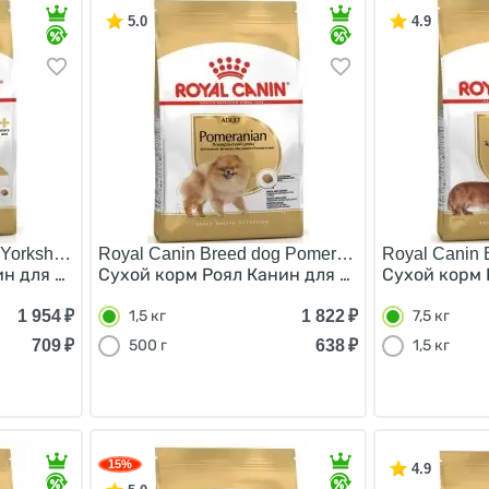
5.0
4.9
orkshire Terrier 8+/
Royal Canin Breed dog Pomeranian Adult/
Royal Canin 
ин для Пожилых собак породы Йоркширский Терьер старше
Сухой корм Роял Канин для взрослых собак п
Сухой корм 
1 954
₽
1 822
₽
1,5 кг
7,5 кг
709
₽
638
₽
500 г
1,5 кг
15%
4.9