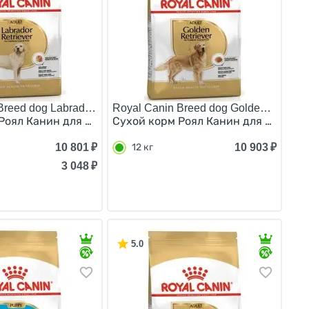
reed dog Labrador Retriever Adult/
Royal Canin Breed dog Golden Retriever
5 кг
брадор в возрасте до 15 месяцев 12 кг
Роял Канин для взрослых собак породы Лабрадор старше 
Сухой корм Роял Канин для взрослы
10 801
₽
10 903
₽
12 кг
3 048
₽
5.0