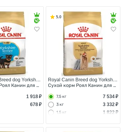
5.0
reed dog Yorkshire Terrier Puppy/
Royal Canin Breed dog Yorkshire Terrier
м раздражением и зудом 3 кг
т для собак Средних пород с Кожным раздражением и з
Роял Канин для Щенков породы Йоркширский Терьер в воз
Сухой корм Роял Канин для взрослы
1 918
₽
7 534
₽
7,5 кг
678
₽
3 332
₽
3 кг
1 822
₽
1,5 кг
638
₽
500 г