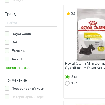
Скидка
5.0
Бренд
Royal Canin
Brit
Farmina
Award
Royal Canin Mini Derma
GO KITCHEN
Сухой корм Роял Кан
Посмотреть еще
NOW KITCHEN
3 кг
Применение
1 кг
PRO PLAN
Повседневный корм
Monge
Ветеринарный корм
Grandorf