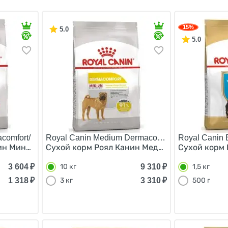
15%
5.0
5.0
comfort/
Royal Canin Medium Dermacomfort/
Royal Canin B
ин Мини Дермакомфорт для собак Мелких пород с Кожны
Сухой корм Роял Канин Медиум Дермакомфор
Сухой корм 
3 604
₽
9 310
₽
10 кг
1,5 кг
1 318
₽
3 310
₽
3 кг
500 г