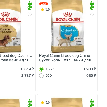
15%
5.0
Breed dog Dachshund Adult/
Royal Canin Breed dog Chihuahua Juni
 8 лет 1,5 кг
ороды Померанский Шпиц от 8 месяцев и старше 1,5 кг
Роял Канин для взрослых собак породы Такса старше 10 м
Сухой корм Роял Канин для Щенков п
6 649
₽
1 900
₽
1,5 кг
1 727
₽
686
₽
500 г
5.0