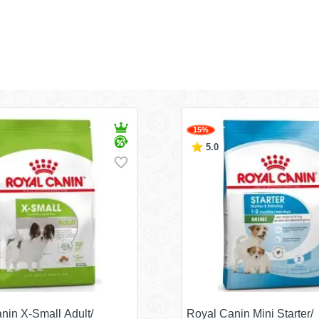
15%
5.0
nin X-Small Adult/
Royal Canin Mini Starter/