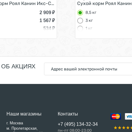
ков мелких пород 3 кг
орм Роял Канин Икс-Смолл Эдалт для Взрослых собак ме
Сухой корм Роял Канин
2 909
₽
8,5 кг
1 567
₽
3 кг
534
₽
1 кг
 ОБ АКЦИЯХ
Наши магазины
Контакты
г. Москва
+7 (495) 134-32-34
м. Пролетарская,
пн-пт 08:00-23:00