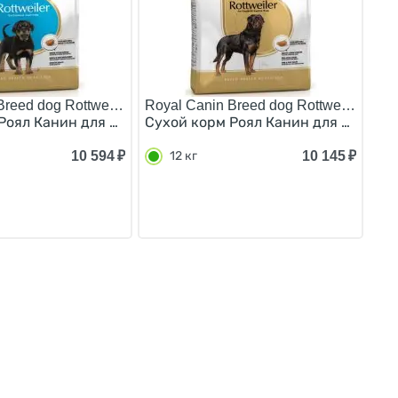
Breed dog Rottweiler Puppy/
Royal Canin Breed dog Rottweiler Adult
5 месяцев 12 кг
ороды Немецкая Овчарка старше 15 месяцев 11 кг
Роял Канин для Щенков породы Ротвейлер в возрасте до 
Сухой корм Роял Канин для взрослы
10 594
₽
10 145
₽
12 кг