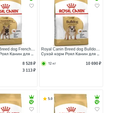
Breed dog French Bulldog Adult/
Royal Canin Breed dog Bulldog Adult/
в 3 кг
анцузский Бульдог в возрасте до 1 года 10 кг
Роял Канин для взрослых собак породы Французский Буль
Сухой корм Роял Канин для взрослы
8 528
₽
10 690
₽
12 кг
3 113
₽
5.0