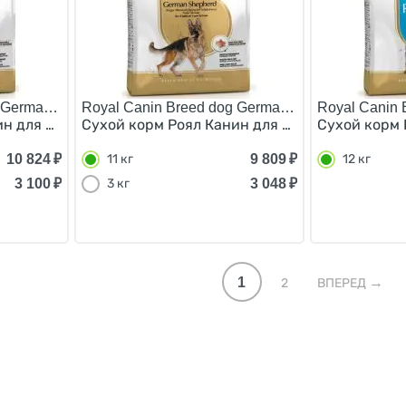
 German Shepherd Puppy/
Royal Canin Breed dog German Shepherd Adult/
Royal Canin 
н для Щенков породы Немецкая Овчарка в возрасте до 1
Сухой корм Роял Канин для взрослых собак п
Сухой корм 
10 824
₽
9 809
₽
11 кг
12 кг
3 100
₽
3 048
₽
3 кг
1
2
ВПЕРЕД