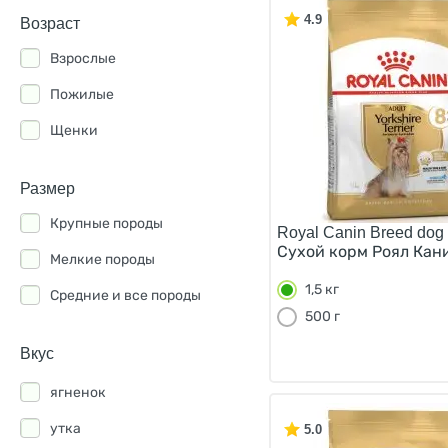
Hills
4.9
Возраст
Eukanuba
Взрослые
PureLuxe
Пожилые
1st Choice
Щенки
All Puppies
Размер
Alleva
Крупные породы
Royal Canin Breed dog Y
Almo Nature
Сухой корм Роял Кан
Мелкие породы
AlphaPet
1,5 кг
Средние и все породы
Berkley
500 г
Best Dinner
Вкус
Blitz
ягненок
Bowl Wow
утка
5.0