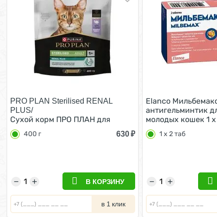
Elanco Мильбемак
PRO PLAN Sterilised RENAL
антигельминтик дл
PLUS/
Сухой корм ПРО ПЛАН для
молодых кошек 1 х
взрослых кошек для
630
₽
400 г
1 х 2 таб
поддержания здоровья почек
после стерилизации с индейкой
400 г
−
+
−
+
В КОРЗИНУ
в 1 клик