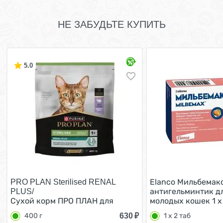
НЕ ЗАБУДЬТЕ КУПИТЬ
5.0
Elanco Мильбемак
PRO PLAN Sterilised RENAL
антигельминтик дл
PLUS/
Сухой корм ПРО ПЛАН для
молодых кошек 1 х
взрослых кошек для
630
₽
400 г
1 х 2 таб
поддержания здоровья почек