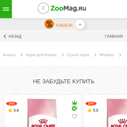
+
КЭШБЭК
НАЗАД
ГЛАВНАЯ
Кошки
Корм для Кошек
Сухой корм
Whiskas
С
НЕ ЗАБУДЬТЕ КУПИТЬ
15%
15%
5.0
5.0