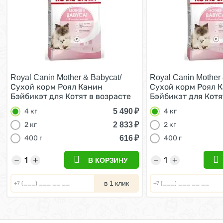
Royal Canin Mother & Babycat/
Royal Canin Mother 
Сухой корм Роял Канин
Сухой корм Роял 
Бэйбикэт для Котят в возрасте
Бэйбикэт для Котя
от 1 до 4 месяцев 4 кг
от 1 до 4 месяцев 4
5 490
₽
4 кг
4 кг
2 833
₽
2 кг
2 кг
616
₽
400 г
400 г
−
+
−
+
В КОРЗИНУ
в 1 клик