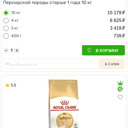
Персидской породы старше 1 года 10 кг
15 179
₽
10 кг
6 625
₽
4 кг
3 419
₽
2 кг
739
₽
400 г
−
+
В КОРЗИНУ
в 1 клик
5.0