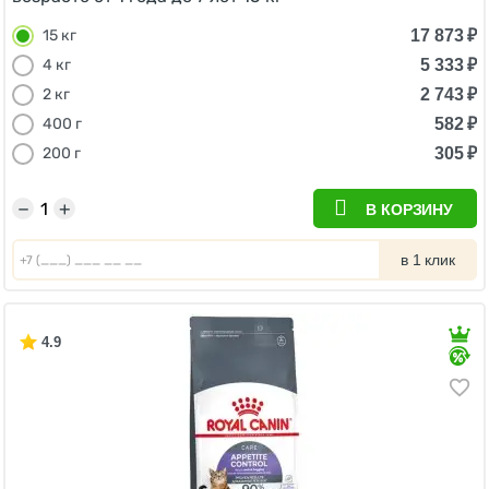
17 873
₽
15 кг
5 333
₽
4 кг
2 743
₽
2 кг
582
₽
400 г
305
₽
200 г
−
+
В КОРЗИНУ
в 1 клик
4.9