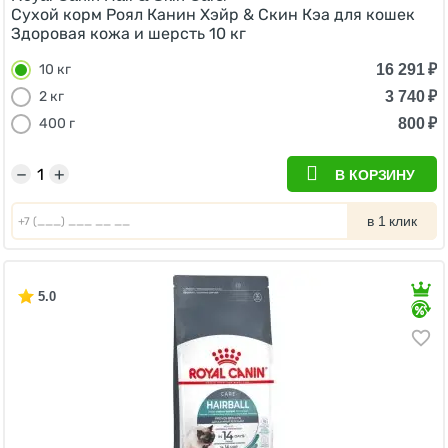
Сухой корм Роял Канин Хэйр & Скин Кэа для кошек
Здоровая кожа и шерсть 10 кг
16 291
₽
10 кг
3 740
₽
2 кг
800
₽
400 г
−
+
В КОРЗИНУ
в 1 клик
5.0