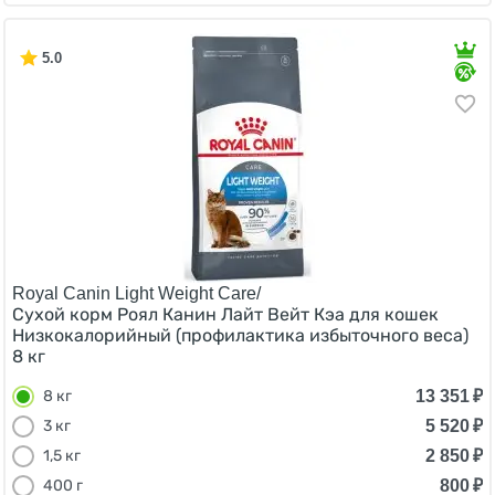
5.0
Royal Canin Light Weight Care/
Сухой корм Роял Канин Лайт Вейт Кэа для кошек
Низкокалорийный (профилактика избыточного веса)
8 кг
13 351
₽
8 кг
5 520
₽
3 кг
2 850
₽
1,5 кг
800
₽
400 г