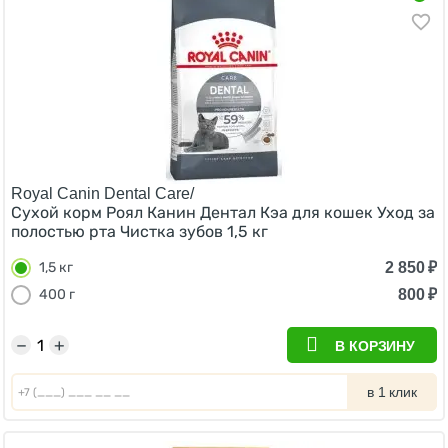
Royal Canin Dental Care/
Сухой корм Роял Канин Дентал Кэа для кошек Уход за
полостью рта Чистка зубов 1,5 кг
2 850
₽
1,5 кг
800
₽
400 г
−
+
В КОРЗИНУ
в 1 клик