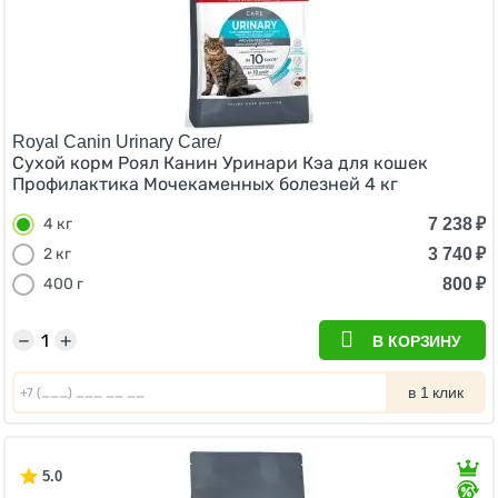
Royal Canin Urinary Care/
Сухой корм Роял Канин Уринари Кэа для кошек
Профилактика Мочекаменных болезней 4 кг
7 238
₽
4 кг
3 740
₽
2 кг
800
₽
400 г
−
+
В КОРЗИНУ
в 1 клик
5.0