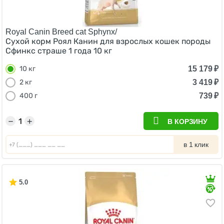
Royal Canin Breed cat Sphynx/
Сухой корм Роял Канин для взрослых кошек породы
Сфинкс страше 1 года 10 кг
15 179
₽
10 кг
3 419
₽
2 кг
739
₽
400 г
−
+
В КОРЗИНУ
в 1 клик
5.0