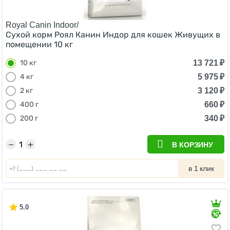
Royal Canin Indoor/
Сухой корм Роял Канин Индор для кошек Живущих в
помещении 10 кг
13 721
₽
10 кг
5 975
₽
4 кг
3 120
₽
2 кг
660
₽
400 г
340
₽
200 г
−
+
В КОРЗИНУ
в 1 клик
5.0