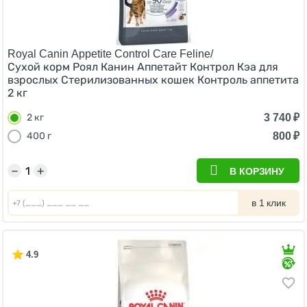
Royal Canin Appetite Control Care Feline/
Сухой корм Роял Канин Аппетайт Контрол Кэа для
взрослых Стерилизованных кошек Контроль аппетита
2 кг
3 740
₽
2 кг
800
₽
400 г
−
+
В КОРЗИНУ
в 1 клик
4.9