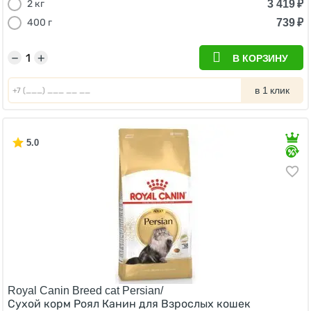
3 419
₽
2 кг
739
₽
400 г
−
+
В КОРЗИНУ
в 1 клик
5.0
Royal Canin Breed cat Persian/
Сухой корм Роял Канин для Взрослых кошек