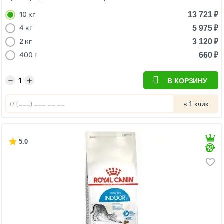
13 721
₽
10 кг
5 975
₽
4 кг
3 120
₽
2 кг
660
₽
400 г
−
+
В КОРЗИНУ
в 1 клик
5.0