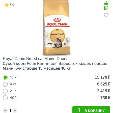
5.0
Royal Canin Breed cat Maine Coon/
Сухой корм Роял Канин для Взрослых кошек породы
Мэйн Кун старше 15 месяцев 10 кг
15 179
₽
10 кг
6 625
₽
4 кг
3 419
₽
2 кг
739
₽
400 г
−
+
В КОРЗИНУ