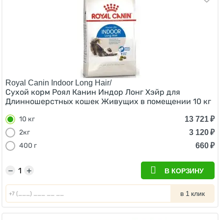
Royal Canin Indoor Long Hair/
Сухой корм Роял Канин Индор Лонг Хэйр для
Длинношерстных кошек Живущих в помещении 10 кг
13 721
₽
10 кг
3 120
₽
2кг
660
₽
400 г
−
+
В КОРЗИНУ
в 1 клик