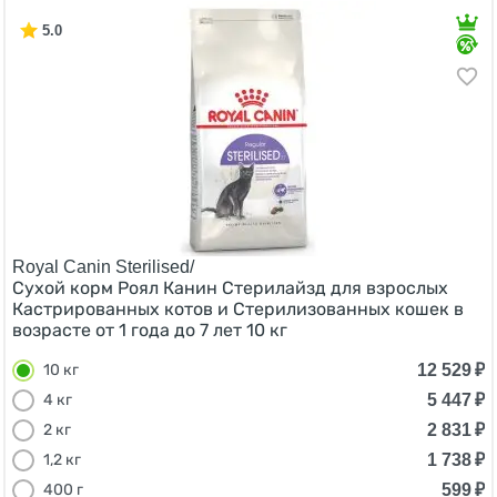
5.0
Royal Canin Sterilised/
Сухой корм Роял Канин Стерилайзд для взрослых
Кастрированных котов и Стерилизованных кошек в
возрасте от 1 года до 7 лет 10 кг
12 529
₽
10 кг
5 447
₽
4 кг
2 831
₽
2 кг
1 738
₽
1,2 кг
599
₽
400 г