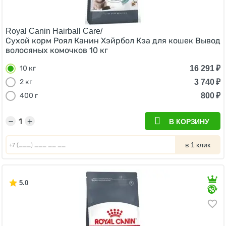
Royal Canin Hairball Care/
Сухой корм Роял Канин Хэйрбол Кэа для кошек Вывод
волосяных комочков 10 кг
16 291
₽
10 кг
3 740
₽
2 кг
800
₽
400 г
−
+
В КОРЗИНУ
в 1 клик
5.0