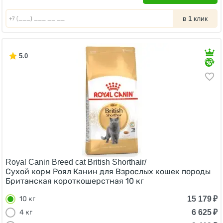
в 1 клик
5.0
Royal Canin Breed cat British Shorthair/
Сухой корм Роял Канин для Взрослых кошек породы
Британская короткошерстная 10 кг
15 179
₽
10 кг
6 625
₽
4 кг