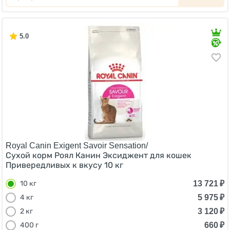
5.0
Royal Canin Exigent Savoir Sensation/
Сухой корм Роял Канин Эксиджент для кошек
Привередливых к вкусу 10 кг
13 721
₽
10 кг
5 975
₽
4 кг
3 120
₽
2 кг
660
₽
400 г