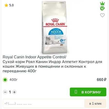
5.0
Royal Canin Indoor Appetite Control/
Сухой корм Роял Канин Индор Аппетит Контрол для
кошек Живущих в помещении и склонных к
перееданию 400г
660
₽
400г
−
+
В КОРЗИНУ
в 1 клик