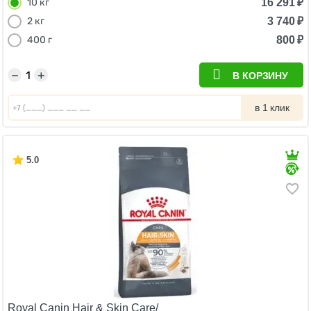
16 291
₽
10 кг
3 740
₽
2 кг
800
₽
400 г
−
+
В КОРЗИНУ
в 1 клик
5.0
Royal Canin Hair & Skin Care/