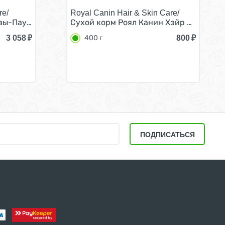
re/
Royal Canin Hair & Skin Care/
ванных кошек в Соусе (цена за упаковку) 85г х 28шт
ослых кастрированных котов и Стерилизованных кошек в
ы-Паучи) Роял Канин Дайджестив Кэа для кошек с Чувст
Сухой корм Роял Канин Хэйр & Скин Кэ
3 058
₽
800
₽
400 г
ПОДПИСАТЬСЯ