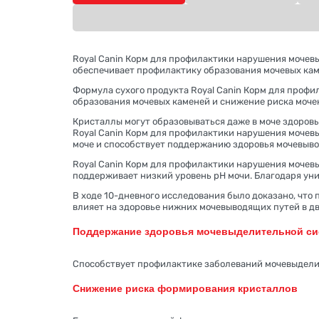
Royal Canin Корм для профилактики нарушения мочевыд
обеспечивает профилактику образования мочевых кам
Формула сухого продукта Royal Canin Корм для профи
образования мочевых каменей и снижение риска моче
Кристаллы могут образовываться даже в моче здоровы
Royal Canin Корм для профилактики нарушения мочевы
моче и способствует поддержанию здоровья мочевыво
Royal Canin Корм для профилактики нарушения мочевы
поддерживает низкий уровень pH мочи. Благодаря ун
В ходе 10-дневного исследования было доказано, что 
влияет на здоровье нижних мочевыводящих путей в дв
Поддержание здоровья мочевыделительной с
Способствует профилактике заболеваний мочевыдели
Cнижение риска формирования кристаллов