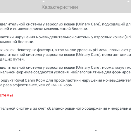
Характеристики
елительной системы у взрослых кошек (Urinary Care), подходящий для
еней и снижение риска мочекаменной болезни.
лактики нарушения мочевыделительной системы у взрослых кошек (Uri
каменной болезни.
х кошек. Некоторые факторы, в том числе уровень рН мочи, повышают
делительной системы у взрослых кошек (Urinary Care), помогает сниз
дящих путей.
делительной системы у взрослых кошек (Urinary Care), нормализует 
икальной формуле создаются условия, неблагоприятные для формиров
продукт Royal Canin Корм для профилактики нарушения мочевыделитель
а раза эффективнее, чем обычный корм.
истемы
тельной системы за счет сбалансированного содержания минеральны