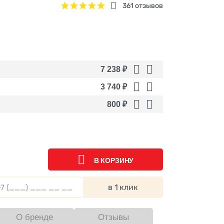
361 отзывов
7 238
₽
3 740
₽
800
₽
В КОРЗИНУ
в 1 клик
О бренде
Отзывы