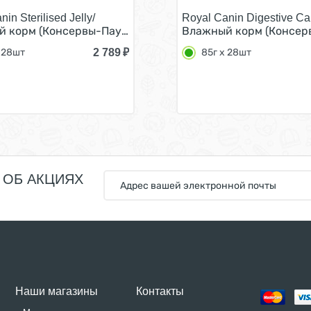
in Sterilised Jelly/
Royal Canin Digestive Ca
илайзд для взрослых кастрированных котов и Стерилизо
 корм (Консервы-Паучи) Роял Канин Стерилайзд для взр
Влажный корм (Консерв
2 789
₽
 28шт
85г х 28шт
 ОБ АКЦИЯХ
Наши магазины
Контакты