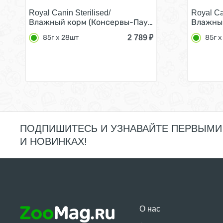
Royal Canin Sterilised/
Royal Can
Влажный корм (Консервы-Паучи) Роял Канин Стер
Влажный
2 789
₽
85г х 28шт
85г х
ПОДПИШИТЕСЬ И УЗНАВАЙТЕ ПЕРВЫМИ
И НОВИНКАХ!
О нас