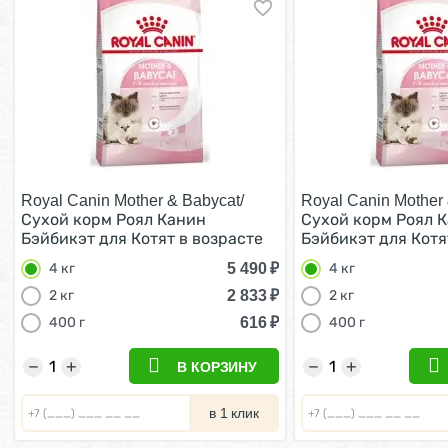
Royal Canin Mother & Babycat/
Royal Canin Mother 
Сухой корм Роял Канин
Сухой корм Роял 
Бэйбикэт для Котят в возрасте
Бэйбикэт для Котя
от 1 до 4 месяцев 4 кг
от 1 до 4 месяцев 4
5 490
₽
4 кг
4 кг
2 833
₽
2 кг
2 кг
616
₽
400 г
400 г
−
+
−
+
В КОРЗИНУ
в 1 клик