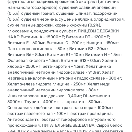
фруктоолигосахариды, дрожжевой экстракт (источник
маннанолигосахаридов), сушеный сладкий апельсин
(0,5%), сушеный гранат, сушеный шпинат, подорожник
(0,3%), сушеная черника, сушеные яблоки, хлорид натрия,
сухие пивные дрожжи, корень куркумы (0,2%),
глюкозамин, хондроитин сульфат. ПИЩЕВЫЕ ДОБАВКИ
НА КГ: Витамин А - 18000МЕ; Витамин D3 - 1200МЕ;
Витамин Е - 600мг, Витамин С - 300мг; Ниацин - 150мг;
Пантотеновая кислота - 50мг; Витамин В2 - 20мг;
Витамин В6 - 8,1мг; Витамин В1 - 10мг; Витамин Н - 1,5мг;
Фолиевая кислота - 1,5мг; Витамин В12 - 0,1мг; Холина
хлорид - 2500мг; Бета‐каротин - 1,5мг; Хелат цинка
аналогичный метионин гидроксилазе - 910мг; Хелат
марганца аналогичный метионин гидроксилазе - 380мг;
Хелат железа гидрата глицина - 250мг; Хелат меди
аналогичный метионин гидроксилазе - 88мг;
Инактивированные дрожжи- 0,40мг; DL‐метионин -
5000мг; Таурин - 4000мг; L-карнитин – 300мг.
Специальные добавки: экстракт алоэ вера - 1000мг;
экстракт зеленого чая - 100мг; экстракт розмарина.
Антиоксиданты: экстракт токоферолов натурального
происхождения. ПИТАТЕЛЬНЫЕ ВЕЩЕСТВА: Сырой белок
- 44,00%; сырые жиры и масла - 20,00%; сырая клетчатка