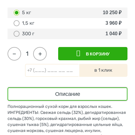
5 кг
10 250
₽
1,5 кг
3 960
₽
300 г
1 040
₽
−
+
В КОРЗИНУ
в 1 клик
Описание
Полнорационный сухой корм для взрослых кошек.
ИНГРЕДИЕНТЫ: Свежая сельдь (32%), дегидратированная
сельдь (30%), гороховый крахмал, рыбий жир (сельди),
сушеная тыква (5%), дегидратированные цельные яйца,
сушеная морковь, сушеная люцерна, инулин,