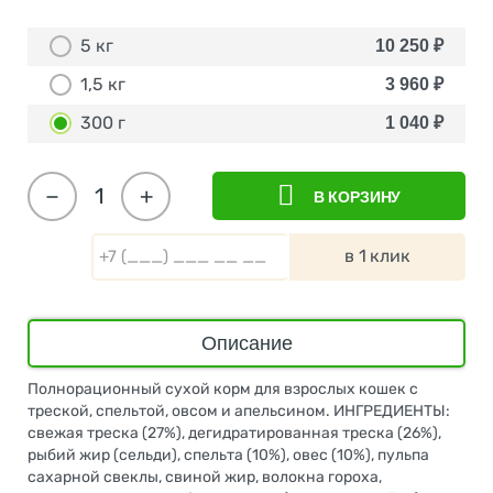
5 кг
10 250
₽
1,5 кг
3 960
₽
300 г
1 040
₽
−
+
В КОРЗИНУ
в 1 клик
Описание
Полнорационный сухой корм для взрослых кошек с
треской, спельтой, овсом и апельсином. ИНГРЕДИЕНТЫ:
свежая треска (27%), дегидратированная треска (26%),
рыбий жир (сельди), спельта (10%), овес (10%), пульпа
сахарной свеклы, свиной жир, волокна гороха,