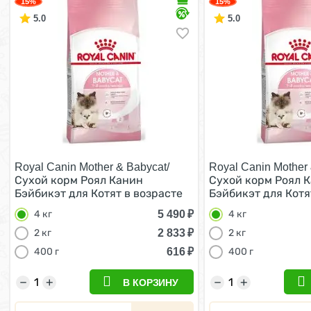
15%
15%
5.0
5.0
Royal Canin Mother & Babycat/
Royal Canin Mother 
Сухой корм Роял Канин
Сухой корм Роял 
Бэйбикэт для Котят в возрасте
Бэйбикэт для Котя
от 1 до 4 месяцев 4 кг
от 1 до 4 месяцев 4
5 490
₽
4 кг
4 кг
2 833
₽
2 кг
2 кг
616
₽
400 г
400 г
−
+
−
+
В КОРЗИНУ