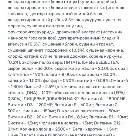
дегидратированные белки птицы (курица, индейка),
дегидратированные белки жвачных животных (ягненок,
говядина), дегидратированный свиной белок,
дегидратированный рыбный белок, кукуруза, сушеная
морковь, сушеная люцерна, инулин,
фруктоолигосахариды, дрожжевой экстракт (источник
маннoолигосахаридов), дегидратированный сладкий
апельсин (0,5%), сушеные яблоки, сушеный гранат,
сушеный шпинат, подорожник (0,3%), сушеная черника,
хлорид натрия, сухие пивные дрожжи, корень куркумы
(0,2%), экстракт алоэ вера. ПИТАТЕЛЬНЫЕ ВЕЩЕСТВА:
сырой белок - 36,00%; сырой жир и масла - 20,00%; сырая
клетчатка - 1,90%; влага – 8,00%; сырая зола - 8,00%;
кальций - 1,00%; фосфор – 0,90%; магний - 0,08%; Омега-6
- 1,80%; Омега-3 - 2,5% (в том числе докозагексаеновая
кислота (DHA) - 1,10%; эйкозапентаеновая кислота (EPA) -
0,80%). ПИЩЕВЫЕ ДОБАВКИ НА КГ: Витамин А – 18000ME;
Витамин D3 – 1200ME; Витамин Е – 600мг; Витамин С –
300мг; Ниацин – 150мг; D-кальция пантотенат – 50мг;
Витамин В2 – 20мг; Витамин В6 - 8,1мг; Витамин B1 – 10мг;
Биотин - 1,5мг; Фолиевая кислота - 1,5мг; Витамин B12 -
0,1мг; Холина хлорид – 2500мг; Бета- каротин - 1,5мг;
Цинк (Хелат цинка гидрокси-аналога метионина) -