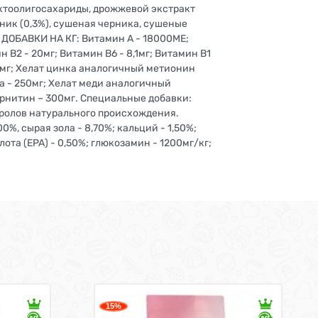
уктоолигосахариды, дрожжевой экстракт
ник (0,3%), сушеная черника, сушеные
 ДОБАВКИ НА КГ: Витамин А - 18000МЕ;
 В2 - 20мг; Витамин В6 - 8,1мг; Витамин В1
 1,5мг; Хелат цинка аналогичный метионин
а - 250мг; Хелат меди аналогичный
арнитин – 300мг. Специальные добавки:
феролов натурального происхождения.
%, сырая зола - 8,70%; кальций - 1,50%;
лота (EPA) - 0,50%; глюкозамин - 1200мг/кг;
15%