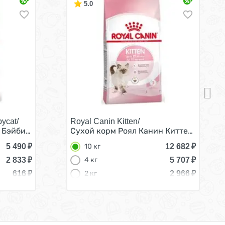
5.0
ycat/
Royal Canin Kitten/
месяцев 4 кг
Бэйбикэт для Котят в возрасте от 1 до 4 месяцев 4 кг
Сухой корм Роял Канин Киттен для Котя
5 490
₽
12 682
₽
10 кг
2 833
₽
5 707
₽
4 кг
616
₽
2 966
₽
2 кг
1 816
₽
1,2 кг
493
₽
300 г