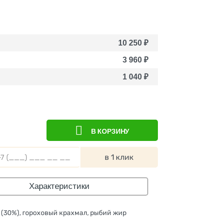
10 250
₽
3 960
₽
1 040
₽
В КОРЗИНУ
в 1 клик
Характеристики
(30%), гороховый крахмал, рыбий жир