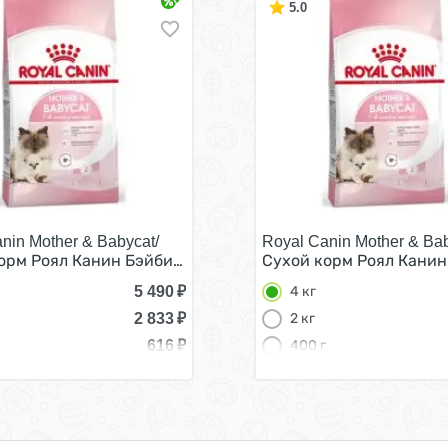
5.0
nin Mother & Babycat/
Royal Canin Mother & Bab
асте от 1 до 4 месяцев 4 кг
орм Роял Канин Бэйбикэт для Котят в возрасте от 1 до 4 
Сухой корм Роял Канин 
5 490
₽
4 кг
2 833
₽
2 кг
616
₽
400 г