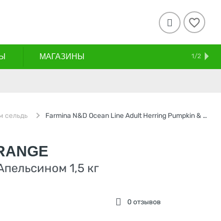

Ы
МАГАЗИНЫ
СКИДКИ
АКЦИИ
ДОСТАВКА И ОПЛАТА
КОНТАКТЫ
БЛОГ
1/2
м сельдь
Farmina N&D Ocean Line Adult Herring Pumpkin & Orange / Сухой Беззерновой корм Фармина для взрослых кошек Сельдь с Тыквой и Апельсином
ORANGE
пельсином 1,5 кг
0 отзывов