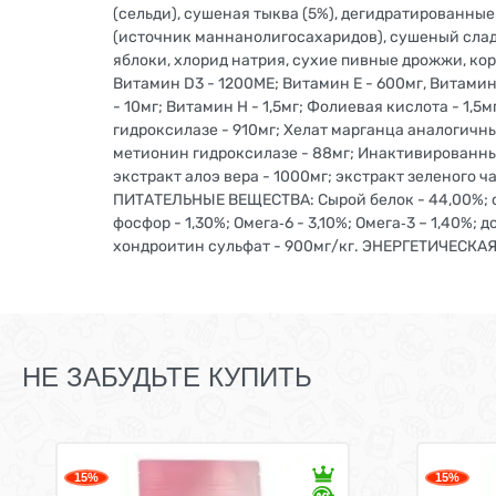
(сельди), сушеная тыква (5%), дегидратированны
(источник маннанолигосахаридов), сушеный сладк
яблоки, хлорид натрия, сухие пивные дрожжи, ко
Витамин D3 - 1200МЕ; Витамин Е - 600мг, Витамин 
- 10мг; Витамин Н - 1,5мг; Фолиевая кислота - 1,5
гидроксилазе - 910мг; Хелат марганца аналогичн
метионин гидроксилазе - 88мг; Инактивированные
экстракт алоэ вера - 1000мг; экстракт зеленого 
ПИТАТЕЛЬНЫЕ ВЕЩЕСТВА: Сырой белок - 44,00%; сыры
фосфор - 1,30%; Омега‐6 - 3,10%; Омега‐3 – 1,40%;
хондроитин сульфат - 900мг/кг. ЭНЕРГЕТИЧЕСКАЯ Ц
НЕ ЗАБУДЬТЕ КУПИТЬ
15%
15%