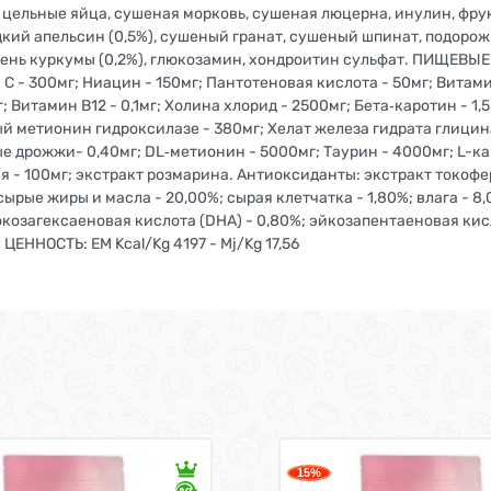
е цельные яйца, сушеная морковь, сушеная люцерна, инулин, фр
ий апельсин (0,5%), сушеный гранат, сушеный шпинат, подорож
рень куркумы (0,2%), глюкозамин, хондроитин сульфат. ПИЩЕВЫЕ
С - 300мг; Ниацин - 150мг; Пантотеновая кислота - 50мг; Витамин
мг; Витамин В12 - 0,1мг; Холина хлорид - 2500мг; Бета‐каротин -
ый метионин гидроксилазе - 380мг; Хелат железа гидрата глицин
 дрожжи- 0,40мг; DL‐метионин - 5000мг; Таурин - 4000мг; L-к
чая - 100мг; экстракт розмарина. Антиоксиданты: экстракт токо
е жиры и масла - 20,00%; сырая клетчатка - 1,80%; влага - 8,00
 докозагексаеновая кислота (DHA) - 0,80%; эйкозапентаеновая кис
ЕННОСТЬ: EM Kcal/Kg 4197 - Mj/Kg 17,56
15%