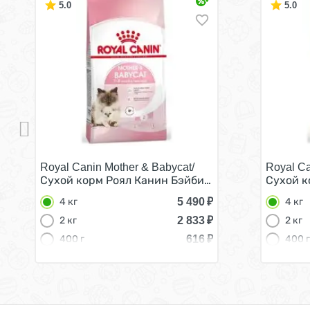
5.0
5.0
Royal Canin Mother & Babycat/
Royal Ca
Сухой корм Роял Канин Бэйбикэт для Котят в возр
Сухой к
5 490
₽
4 кг
4 кг
2 833
₽
2 кг
2 кг
616
₽
400 г
400 г