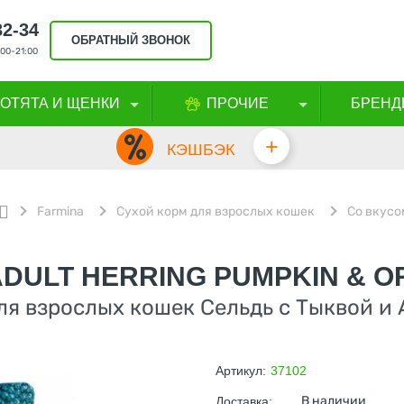
32-34
ОБРАТНЫЙ ЗВОНОК
00-21:00
КОТЯТА И ЩЕНКИ
ПРОЧИЕ
БРЕНД
+
КЭШБЭК
Farmina
Сухой корм для взрослых кошек
Со вкусо
ADULT HERRING PUMPKIN & 
я взрослых кошек Сельдь с Тыквой и А
Артикул:
37102
В наличии
Доставка: