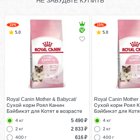
НЕ ЗАБУДЬТЕ КУПИТЬ
15%
15%
5.0
5.0
Royal Canin Mother & Babycat/
Royal Canin Mother 
Сухой корм Роял Канин
Сухой корм Роял 
Бэйбикэт для Котят в возрасте
Бэйбикэт для Котя
от 1 до 4 месяцев 4 кг
от 1 до 4 месяцев 4
5 490
₽
4 кг
4 кг
2 833
₽
2 кг
2 кг
616
₽
400 г
400 г